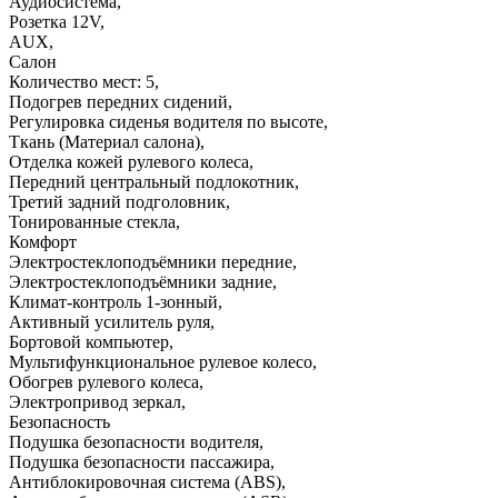
Аудиосистема
,
Розетка 12V
,
AUX
,
Салон
Количество мест: 5
,
Подогрев передних сидений
,
Регулировка сиденья водителя по высоте
,
Ткань (Материал салона)
,
Отделка кожей рулевого колеса
,
Передний центральный подлокотник
,
Третий задний подголовник
,
Тонированные стекла
,
Комфорт
Электростеклоподъёмники передние
,
Электростеклоподъёмники задние
,
Климат-контроль 1-зонный
,
Активный усилитель руля
,
Бортовой компьютер
,
Мультифункциональное рулевое колесо
,
Обогрев рулевого колеса
,
Электропривод зеркал
,
Безопасность
Подушка безопасности водителя
,
Подушка безопасности пассажира
,
Антиблокировочная система (ABS)
,