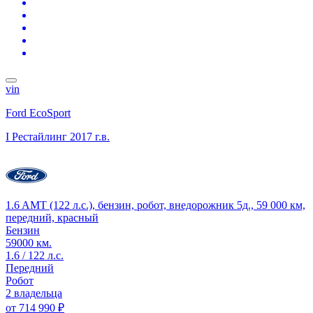
vin
Ford EcoSport
I Рестайлинг
2017 г.в.
1.6 AMT (122 л.с.), бензин, робот, внедорожник 5д., 59 000 км,
передний, красный
Бензин
59000 км.
1.6 / 122 л.с.
Передний
Робот
2 владельца
от
714 990 ₽