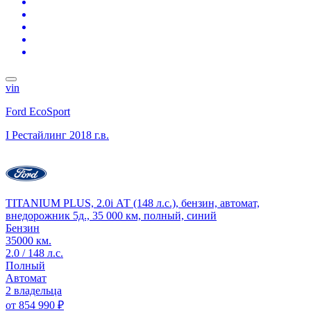
vin
Ford EcoSport
I Рестайлинг
2018 г.в.
TITANIUM PLUS, 2.0i АТ (148 л.с.), бензин, автомат,
внедорожник 5д., 35 000 км, полный, синий
Бензин
35000 км.
2.0 / 148 л.с.
Полный
Автомат
2 владельца
от
854 990 ₽