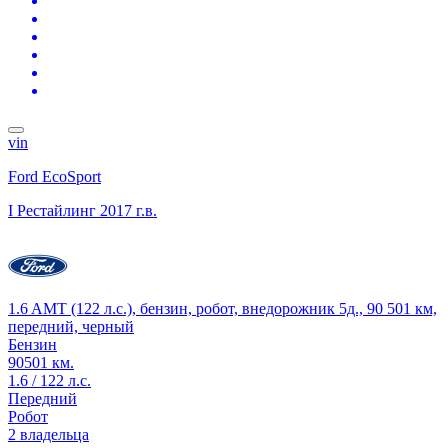
vin
Ford EcoSport
I Рестайлинг
2017 г.в.
1.6 AMT (122 л.с.), бензин, робот, внедорожник 5д., 90 501 км,
передний, черный
Бензин
90501 км.
1.6 / 122 л.с.
Передний
Робот
2 владельца