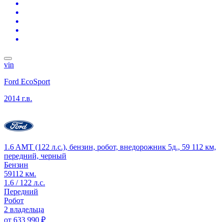
vin
Ford EcoSport
2014 г.в.
1.6 AMT (122 л.с.), бензин, робот, внедорожник 5д., 59 112 км,
передний, черный
Бензин
59112 км.
1.6 / 122 л.с.
Передний
Робот
2 владельца
от
633 990 ₽