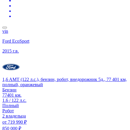
vin
Ford EcoSport
2015 г.в.
1,6 AMT (122 л.с.), бензин, робот, внедорожник 5д., 77 401 км,
полный, оранжевый
Бензин
77401 км.
1.6 / 122 л.с.
Полный
Робот
2 владельца
от
719 990 ₽
850 000 ₽