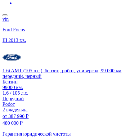
vin
Ford Focus
III
2013 г.в.
1.6i AMT (105 л.с.), бензин, робот, универсал, 99 000 км,
передний, черный
Бензин
99000 км.
1.6 / 105 л.с.
Передний
Робот
2 владельца
от
387 990 ₽
480 000 ₽
Гарантия юридической чистоты