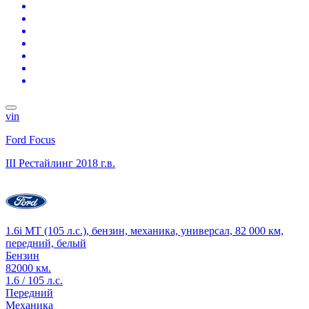
vin
Ford Focus
III Рестайлинг
2018 г.в.
1.6i MT (105 л.с.), бензин, механика, универсал, 82 000 км,
передний, белый
Бензин
82000 км.
1.6 / 105 л.с.
Передний
Механика