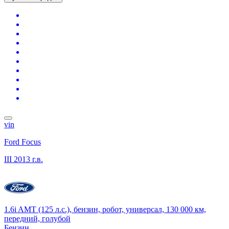
vin
Ford Focus
III
2013 г.в.
1.6i AMT (125 л.с.), бензин, робот, универсал, 130 000 км,
передний, голубой
Бензин