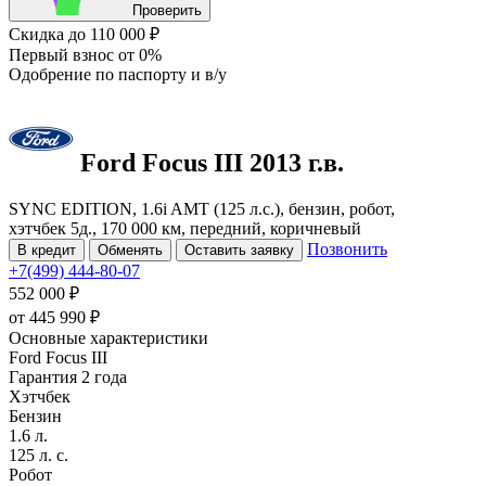
Проверить
Скидка
до 110 000 ₽
Первый взнос
от 0%
Одобрение
по паспорту и в/у
Ford Focus
III
2013 г.в.
SYNC EDITION, 1.6i AMT (125 л.с.), бензин, робот,
хэтчбек 5д., 170 000 км, передний, коричневый
Позвонить
В кредит
Обменять
Оставить заявку
+7(499) 444-80-07
552 000 ₽
от
445 990
₽
Основные характеристики
Ford Focus III
Гарантия 2 года
Хэтчбек
Бензин
1.6 л.
125 л. с.
Робот