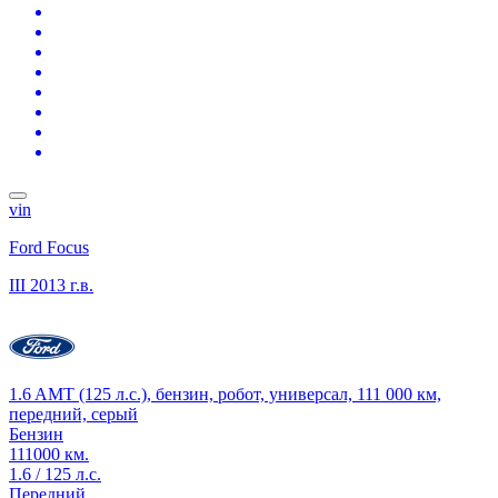
vin
Ford Focus
III
2013 г.в.
1.6 AMT (125 л.с.), бензин, робот, универсал, 111 000 км,
передний, серый
Бензин
111000 км.
1.6 / 125 л.с.
Передний