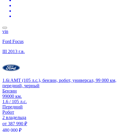
vin
Ford Focus
III
2013 г.в.
1.6i AMT (105 л.с.), бензин, робот, универсал, 99 000 км,
передний, черный
Бензин
99000 км.
1.6 / 105 л.с.
Передний
Робот
2 владельца
от
387 990 ₽
480 000 ₽