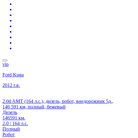
vin
Ford Kuga
2012 г.в.
2.0d AMT (164 л.с.), дизель, робот, внедорожник 5д.,
146 591 км, полный, бежевый
Дизель
146591 км.
2.0 / 164 л.с.
Полный
Робот