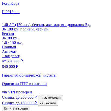
Ford Kuga
II
2013 г.в.
1.6i АТ (150 л.с.), бензин, автомат, внедорожник 5д.,
36 188 км, полный, черный
Бензин
36188 км.
1.6 / 150 л.с.
Полный
Автомат
1 владелец
от
681 990 ₽
840 000 ₽
Гарантия юридической чистоты
Оригинал ПТС
в наличии
vin
VIN проверен
Скидка
до 250 000 ₽
на автокредит
Скидка
до 150 000 ₽
на Trade-In
Купить в кредит