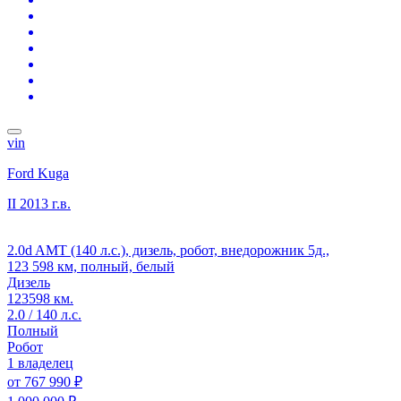
vin
Ford Kuga
II
2013 г.в.
2.0d AMT (140 л.с.), дизель, робот, внедорожник 5д.,
123 598 км, полный, белый
Дизель
123598 км.
2.0 / 140 л.с.
Полный
Робот
1 владелец
от
767 990 ₽