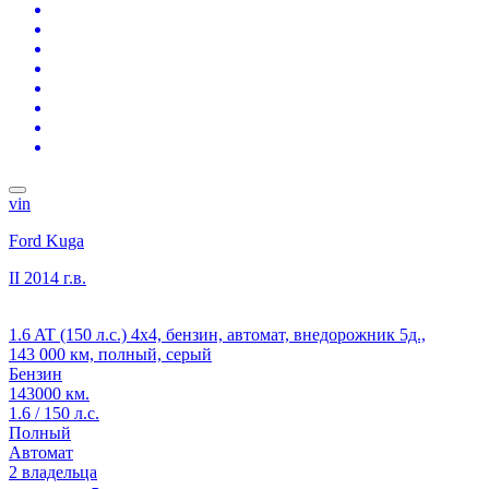
vin
Ford Kuga
II
2014 г.в.
1.6 AT (150 л.с.) 4x4, бензин, автомат, внедорожник 5д.,
143 000 км, полный, серый
Бензин
143000 км.
1.6 / 150 л.с.
Полный
Автомат
2 владельца