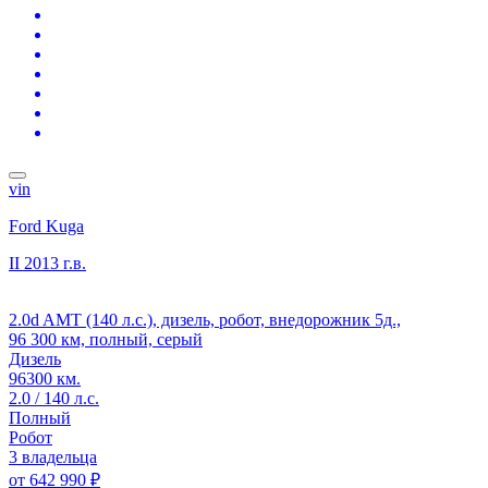
vin
Ford Kuga
II
2013 г.в.
2.0d AMT (140 л.с.), дизель, робот, внедорожник 5д.,
96 300 км, полный, серый
Дизель
96300 км.
2.0 / 140 л.с.
Полный
Робот
3 владельца
от
642 990 ₽