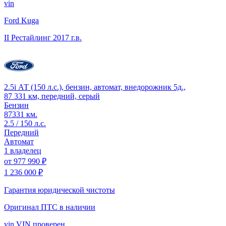
vin
Ford Kuga
II Рестайлинг
2017 г.в.
2.5i АТ (150 л.с.), бензин, автомат, внедорожник 5д.,
87 331 км, передний, серый
Бензин
87331 км.
2.5 / 150 л.с.
Передний
Автомат
1 владелец
от
977 990 ₽
1 236 000 ₽
Гарантия юридической чистоты
Оригинал ПТС
в наличии
vin
VIN проверен