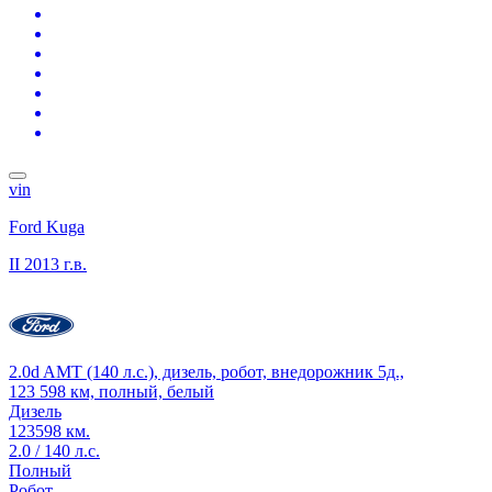
vin
Ford Kuga
II
2013 г.в.
2.0d AMT (140 л.с.), дизель, робот, внедорожник 5д.,
123 598 км, полный, белый
Дизель
123598 км.
2.0 / 140 л.с.
Полный
Робот