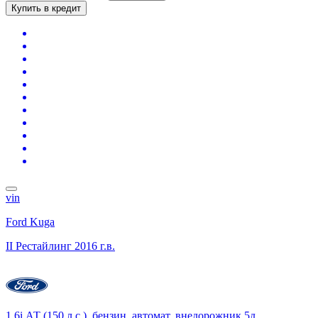
Купить в кредит
vin
Ford Kuga
II Рестайлинг
2016 г.в.
1.6i АТ (150 л.с.), бензин, автомат, внедорожник 5д.,