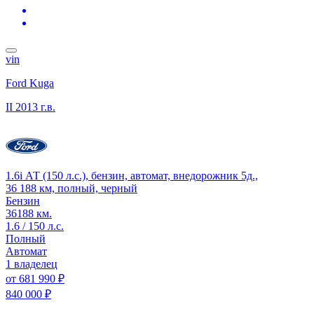
vin
Ford Kuga
II
2013 г.в.
1.6i АТ (150 л.с.), бензин, автомат, внедорожник 5д.,
36 188 км, полный, черный
Бензин
36188 км.
1.6 / 150 л.с.
Полный
Автомат
1 владелец
от
681 990 ₽
840 000 ₽