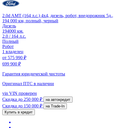
2.0d AMT (164 л.с.) 4x4, дизель, робот, внедорожник 5д.,
194 000 км, полный, черный
Дизель
194000 км.
2.0 / 164 л.с.
Полный
Робот
1 владелец
от
575 990 ₽
699 900 ₽
Гарантия юридической чистоты
Оригинал ПТС
в наличии
vin
VIN проверен
Скидка
до 250 000 ₽
на автокредит
Скидка
до 150 000 ₽
на Trade-In
Купить в кредит