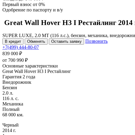
Первый взнос
от 0%
Одобрение
по паспорту и в/у
Great Wall Hover H3
I Рестайлинг
2014 
SUPER LUXE, 2.0 MT (116 л.с.), бензин, механика, внедорожни
Позвонить
В кредит
Обменять
Оставить заявку
+7(499) 444-80-07
839 000 ₽
от
700 990
₽
Основные характеристики
Great Wall Hover H3 I Рестайлинг
Гарантия 2 года
Внедорожник
Бензин
2.0 л.
116 л. с.
Механика
Полный
68 000 км.
Черный
2014 г.