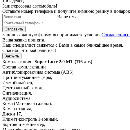
1 владелец
Заинтересовал автомобиль!
Оставьте номер телефона и получите зимнюю резину в подарок
Ваше имя
Отправить
Заполняя данную форму, вы принимаете условия
Соглашения о
Ваша заявка принята.
Наш специалист свяжется с Вами в самое ближайшее время.
Спасибо, что выбрали нас!
Закрыть
Комплектация
Super Luxe
2.0 MT (116 л.с.)
Состав комплектации
Антиблокировочная система (ABS)
,
Противотуманные фары
,
Иммобилайзер
,
Центральный замок
,
Сигнализация
,
Аудиосистема
,
Кожа (Материал салона)
,
Камера задняя
,
Диски 17
,
Климат-контроль 1-зонный
,
Бортовой компьютер
,
Мультифункциональное рулевое колесо
,