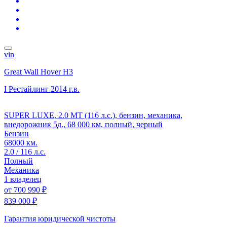
vin
Great Wall Hover H3
I Рестайлинг
2014 г.в.
SUPER LUXE, 2.0 MT (116 л.с.), бензин, механика,
внедорожник 5д., 68 000 км, полный, черный
Бензин
68000 км.
2.0 / 116 л.с.
Полный
Механика
1 владелец
от
700 990 ₽
839 000 ₽
Гарантия юридической чистоты