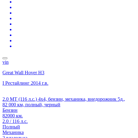
vin
Great Wall Hover H3
I Рестайлинг
2014 г.в.
2.0 MT (116 л.с.) 4x4, бензин, механика, внедорожник 5д.,
82 000 км, полный, черный
Бензин
82000 км.
2.0 / 116 л.с.
Полный
Механика
2 владельца