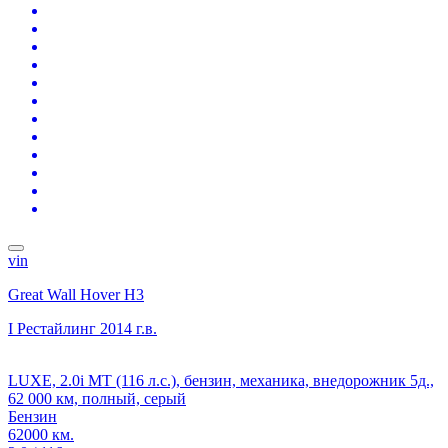
vin
Great Wall Hover H3
I Рестайлинг
2014 г.в.
LUXE, 2.0i MT (116 л.с.), бензин, механика, внедорожник 5д.,
62 000 км, полный, серый
Бензин
62000 км.