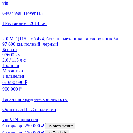
vin
Great Wall Hover H3
I Рестайлинг
2014 г.в.
2.0 MT (115 л.с.) 4x4, бензин, механика, внедорожник 5д.,
97 600 км, полный, черный
Бензин
97600 км.
2.0 / 115 л.с.
Полный
Механика
1 владелец
от
690 990 ₽
900 000 ₽
Гарантия юридической чистоты
Оригинал ПТС
в наличии
vin
VIN проверен
Скидка
до 250 000 ₽
на автокредит
Скидка
до 150 000 ₽
на Trade-In