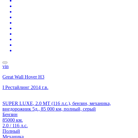
vin
Great Wall Hover H3
I Рестайлинг
2014 г.в.
SUPER LUXE, 2.0 MT (116 л.с.), бензин, механика,
внедорожник 5д., 85 000 км, полный, серый
Бензин
85000 км.
2.0 / 116 л.с.
Полный
Механика