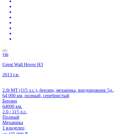
vin
Great Wall Hover H3
2013 г.в.
2.0i MT (115 л.с.), бензин, механика, внедорожник 5д.,
64 000 км, полный, серебристый
Бензин
64000 км.
2.0 / 115 л.с.
Полный
Механика
1 владелец