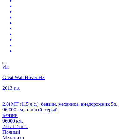
vin
Great Wall Hover H3
2013 г.в.
2.0i MT (115 л.с.), бензин, механика, внедорожник 5д.,
96 000 км, полный, серый
Бензин
96000 км.
2.0 / 115 л.с.
Полный
Механика