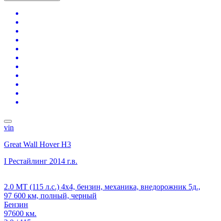
vin
Great Wall Hover H3
I Рестайлинг
2014 г.в.
2.0 MT (115 л.с.) 4x4, бензин, механика, внедорожник 5д.,
97 600 км, полный, черный
Бензин
97600 км.