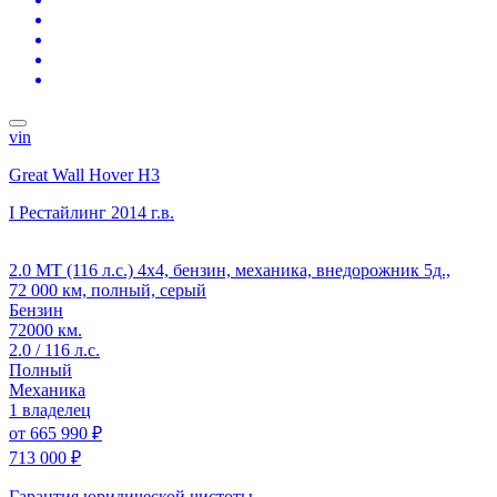
vin
Great Wall Hover H3
I Рестайлинг
2014 г.в.
2.0 MT (116 л.с.) 4x4, бензин, механика, внедорожник 5д.,
72 000 км, полный, серый
Бензин
72000 км.
2.0 / 116 л.с.
Полный
Механика
1 владелец
от
665 990 ₽
713 000 ₽
Гарантия юридической чистоты