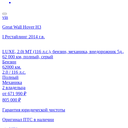
vin
Great Wall Hover H3
I Рестайлинг
2014 г.в.
LUXE, 2.0i MT (116 л.с.), бензин, механика, внедорожник 5д.,
62 000 км, полный, серый
Бензин
62000 км.
2.0 / 116 л.с.
Полный
Механика
2 владельца
от
671 990 ₽
805 000 ₽
Гарантия юридической чистоты
Оригинал ПТС
в наличии