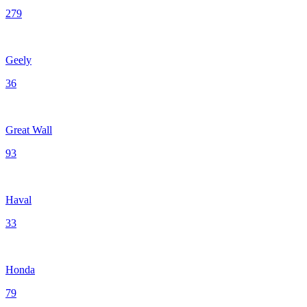
279
Geely
36
Great Wall
93
Haval
33
Honda
79