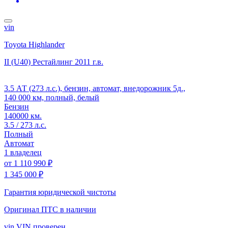
vin
Toyota Highlander
II (U40) Рестайлинг
2011 г.в.
3.5 АТ (273 л.с.), бензин, автомат, внедорожник 5д.,
140 000 км, полный, белый
Бензин
140000 км.
3.5 / 273 л.с.
Полный
Автомат
1 владелец
от
1 110 990 ₽
1 345 000 ₽
Гарантия юридической чистоты
Оригинал ПТС
в наличии
vin
VIN проверен