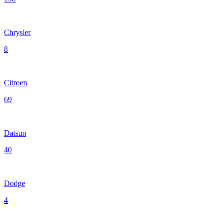
Chrysler
8
Citroen
69
Datsun
40
Dodge
4