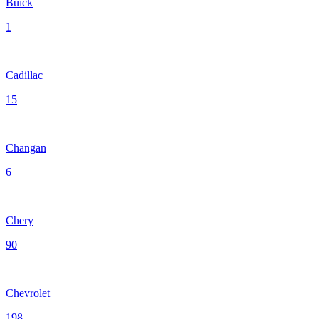
Buick
1
Cadillac
15
Changan
6
Chery
90
Chevrolet
198