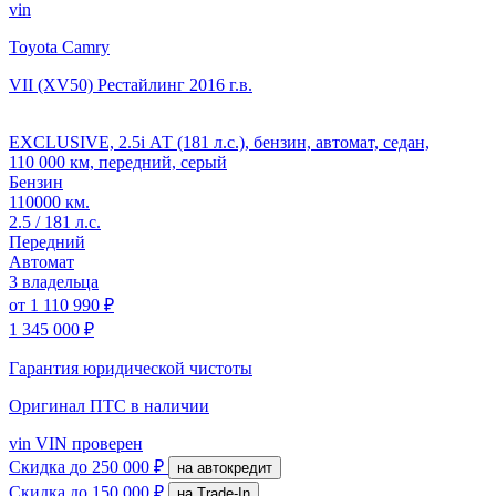
vin
Toyota Camry
VII (XV50) Рестайлинг
2016 г.в.
EXCLUSIVE, 2.5i АТ (181 л.с.), бензин, автомат, седан,
110 000 км, передний, серый
Бензин
110000 км.
2.5 / 181 л.с.
Передний
Автомат
3 владельца
от
1 110 990 ₽
1 345 000 ₽
Гарантия юридической чистоты
Оригинал ПТС
в наличии
vin
VIN проверен
Скидка
до 250 000 ₽
на автокредит
Скидка
до 150 000 ₽
на Trade-In