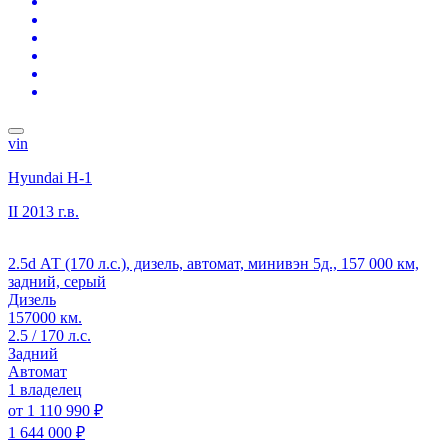
vin
Hyundai H-1
II
2013 г.в.
2.5d АТ (170 л.с.), дизель, автомат, минивэн 5д., 157 000 км,
задний, серый
Дизель
157000 км.
2.5 / 170 л.с.
Задний
Автомат
1 владелец
от
1 110 990 ₽
1 644 000 ₽