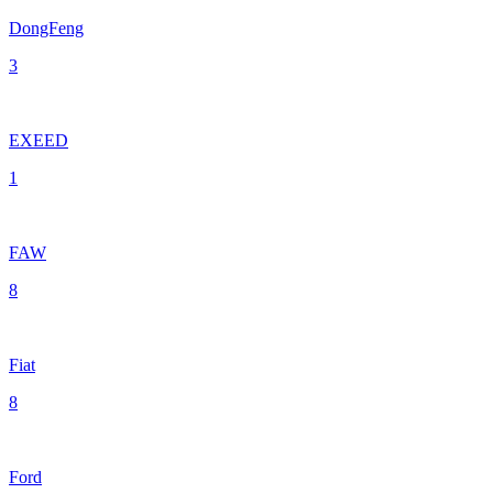
DongFeng
3
EXEED
1
FAW
8
Fiat
8
Ford