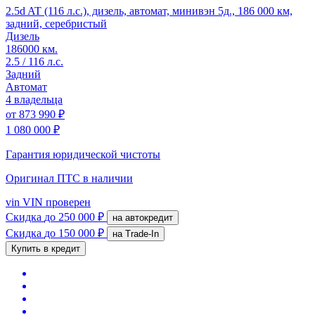
2.5d AT (116 л.с.), дизель, автомат, минивэн 5д., 186 000 км,
задний, серебристый
Дизель
186000 км.
2.5 / 116 л.с.
Задний
Автомат
4 владельца
от
873 990 ₽
1 080 000 ₽
Гарантия юридической чистоты
Оригинал ПТС
в наличии
vin
VIN проверен
Скидка
до 250 000 ₽
на автокредит
Скидка
до 150 000 ₽
на Trade-In
Купить в кредит