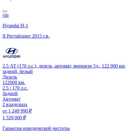
vin
Hyundai H-1
II Рестайлинг
2015 г.в.
2.5 АТ (170 л.с.), дизель, автомат, минивэн 5д., 122 000 км,
задний, белый
Дизель
122000 км.
2.5 / 170 л.с.
Задний
Автомат
2 владельца
от
1 249 990 ₽
1 529 000 ₽
Гарантия юридической чистоты