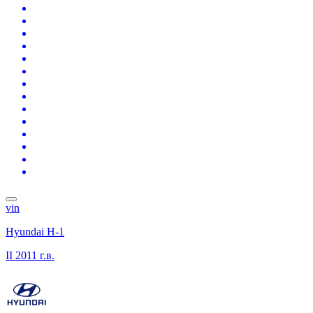
vin
Hyundai H-1
II
2011 г.в.