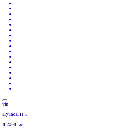
vin
Hyundai H-1
II
2008 г.в.