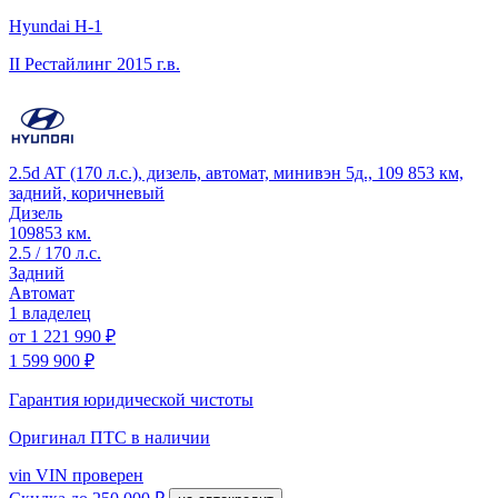
Hyundai H-1
II Рестайлинг
2015 г.в.
2.5d AT (170 л.с.), дизель, автомат, минивэн 5д., 109 853 км,
задний, коричневый
Дизель
109853 км.
2.5 / 170 л.с.
Задний
Автомат
1 владелец
от
1 221 990 ₽
1 599 900 ₽
Гарантия юридической чистоты
Оригинал ПТС
в наличии
vin
VIN проверен