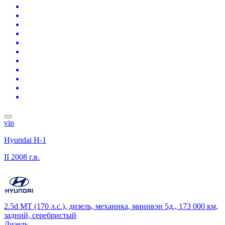
vin
Hyundai H-1
II
2008 г.в.
2.5d MT (170 л.с.), дизель, механика, минивэн 5д., 173 000 км,
задний, серебристый
Дизель