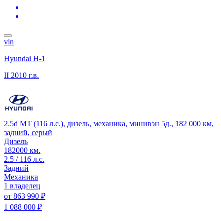
vin
Hyundai H-1
II
2010 г.в.
2.5d MT (116 л.с.), дизель, механика, минивэн 5д., 182 000 км,
задний, серый
Дизель
182000 км.
2.5 / 116 л.с.
Задний
Механика
1 владелец
от
863 990 ₽
1 088 000 ₽