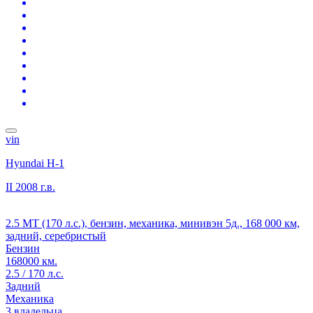
vin
Hyundai H-1
II
2008 г.в.
2.5 MT (170 л.с.), бензин, механика, минивэн 5д., 168 000 км,
задний, серебристый
Бензин
168000 км.
2.5 / 170 л.с.
Задний
Механика
3 владельца