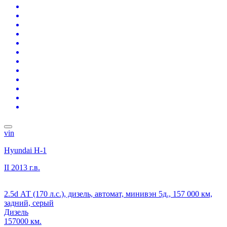
vin
Hyundai H-1
II
2013 г.в.
2.5d АТ (170 л.с.), дизель, автомат, минивэн 5д., 157 000 км,
задний, серый
Дизель
157000 км.