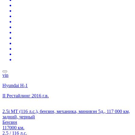
vin
Hyundai H-1
II Рестайлинг
2016 г.в.
2.5i MT (116 л.с.), бензин, механика, минивэн 5д., 117 000 км,
задний, черный
Бензин
117000 км.
2.5 / 116 л.с.