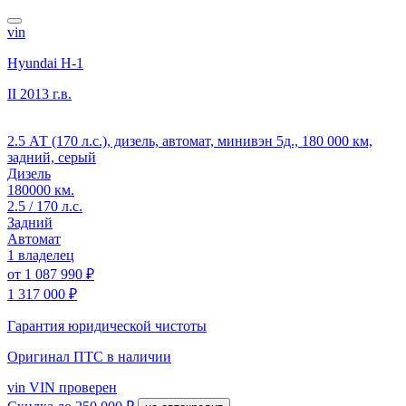
vin
Hyundai H-1
II
2013 г.в.
2.5 АТ (170 л.с.), дизель, автомат, минивэн 5д., 180 000 км,
задний, серый
Дизель
180000 км.
2.5 / 170 л.с.
Задний
Автомат
1 владелец
от
1 087 990 ₽
1 317 000 ₽
Гарантия юридической чистоты
Оригинал ПТС
в наличии
vin
VIN проверен