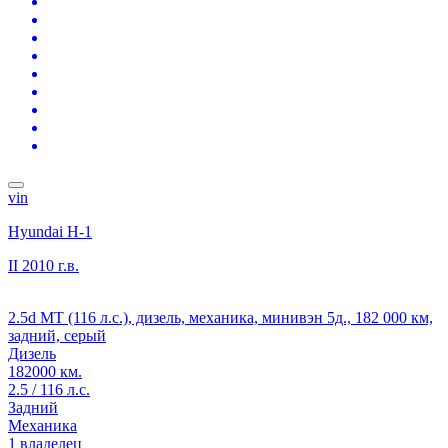
vin
Hyundai H-1
II
2010 г.в.
2.5d MT (116 л.с.), дизель, механика, минивэн 5д., 182 000 км,
задний, серый
Дизель
182000 км.
2.5 / 116 л.с.
Задний
Механика
1 владелец