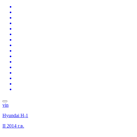
vin
Hyundai H-1
II
2014 г.в.