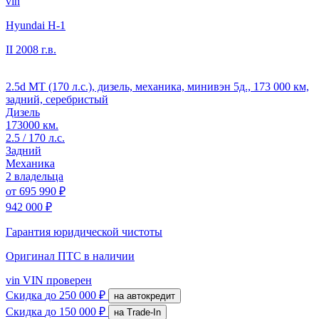
vin
Hyundai H-1
II
2008 г.в.
2.5d MT (170 л.с.), дизель, механика, минивэн 5д., 173 000 км,
задний, серебристый
Дизель
173000 км.
2.5 / 170 л.с.
Задний
Механика
2 владельца
от
695 990 ₽
942 000 ₽
Гарантия юридической чистоты
Оригинал ПТС
в наличии
vin
VIN проверен
Скидка
до 250 000 ₽
на автокредит
Скидка
до 150 000 ₽
на Trade-In