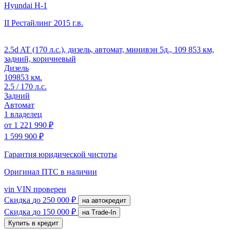
Hyundai H-1
II Рестайлинг
2015 г.в.
2.5d AT (170 л.с.), дизель, автомат, минивэн 5д., 109 853 км,
задний, коричневый
Дизель
109853 км.
2.5 / 170 л.с.
Задний
Автомат
1 владелец
от
1 221 990 ₽
1 599 900 ₽
Гарантия юридической чистоты
Оригинал ПТС
в наличии
vin
VIN проверен
Скидка
до 250 000 ₽
на автокредит
Скидка
до 150 000 ₽
на Trade-In
Купить в кредит