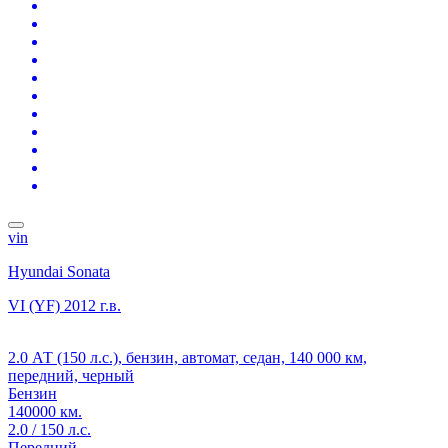
vin
Hyundai Sonata
VI (YF)
2012 г.в.
2.0 АТ (150 л.с.), бензин, автомат, седан, 140 000 км,
передний, черный
Бензин
140000 км.
2.0 / 150 л.с.
Передний