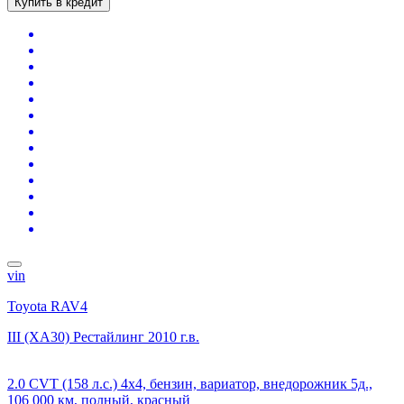
Купить в кредит
vin
Toyota RAV4
III (XA30) Рестайлинг
2010 г.в.
2.0 CVT (158 л.с.) 4x4, бензин, вариатор, внедорожник 5д.,
106 000 км, полный, красный