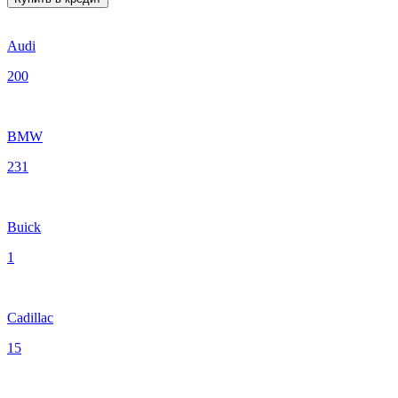
Audi
200
BMW
231
Buick
1
Cadillac
15