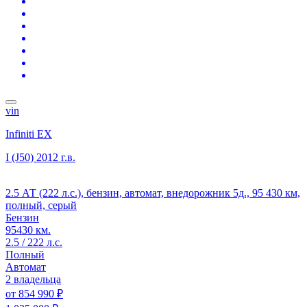
vin
Infiniti EX
I (J50)
2012 г.в.
2.5 АТ (222 л.с.), бензин, автомат, внедорожник 5д., 95 430 км,
полный, серый
Бензин
95430 км.
2.5 / 222 л.с.
Полный
Автомат
2 владельца
от
854 990 ₽