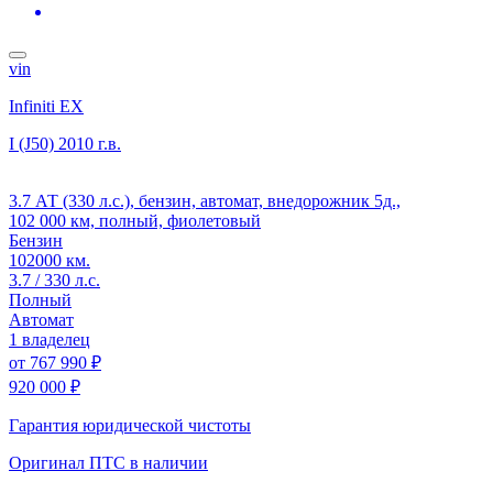
vin
Infiniti EX
I (J50)
2010 г.в.
3.7 АТ (330 л.с.), бензин, автомат, внедорожник 5д.,
102 000 км, полный, фиолетовый
Бензин
102000 км.
3.7 / 330 л.с.
Полный
Автомат
1 владелец
от
767 990 ₽
920 000 ₽
Гарантия юридической чистоты
Оригинал ПТС
в наличии