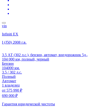
vin
Infiniti EX
I (J50)
2008 г.в.
3.5 АТ (302 л.с.), бензин, автомат, внедорожник 5д.,
104 000 км, полный, черный
Бензин
104000 км.
3.5 / 302 л.с.
Полный
Автомат
1 владелец
от
575 990 ₽
690 000 ₽
Гарантия юридической чистоты