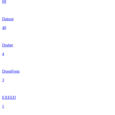
69
Datsun
40
Dodge
4
DongFeng
3
EXEED
1