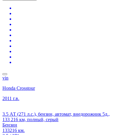
vin
Honda Crosstour
2011 г.в.
3.5 АТ (271 л.с.), бензин, автомат, внедорожник 5д.,
133 216 км, полный, серый
Бензин
133216 км.