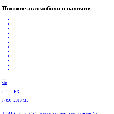
Похожие автомобили
в наличии
vin
Infiniti EX
I (J50)
2010 г.в.
3.7 AT (330 л.с.) 4x4, бензин, автомат, внедорожник 5д.,