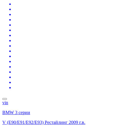
vin
BMW 3 серии
V (E90/E91/E92/E93) Рестайлинг
2009 г.в.