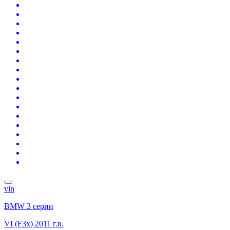
vin
BMW 3 серии
VI (F3x)
2011 г.в.