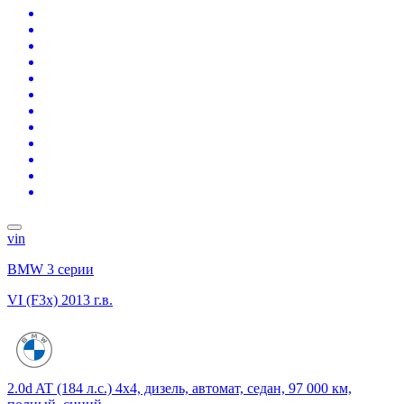
vin
BMW 3 серии
VI (F3x)
2013 г.в.
2.0d AT (184 л.с.) 4x4, дизель, автомат, седан, 97 000 км,