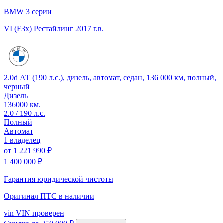
BMW 3 серии
VI (F3x) Рестайлинг
2017 г.в.
2.0d АТ (190 л.с.), дизель, автомат, седан, 136 000 км, полный,
черный
Дизель
136000 км.
2.0 / 190 л.с.
Полный
Автомат
1 владелец
от
1 221 990 ₽
1 400 000 ₽
Гарантия юридической чистоты
Оригинал ПТС
в наличии
vin
VIN проверен