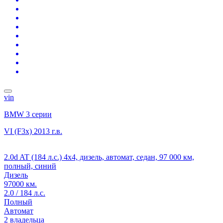
vin
BMW 3 серии
VI (F3x)
2013 г.в.
2.0d AT (184 л.с.) 4x4, дизель, автомат, седан, 97 000 км,
полный, синий
Дизель
97000 км.
2.0 / 184 л.с.
Полный
Автомат
2 владельца