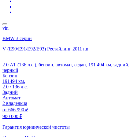
vin
BMW 3 серии
V (E90/E91/E92/E93) Рестайлинг
2011 г.в.
2.0 АТ (136 л.с.), бензин, автомат, седан, 191 494 км, задний,
черный
Бензин
191494 км.
2.0 / 136 л.с.
Задний
Автомат
2 владельца
от
666 990 ₽
900 000 ₽
Гарантия юридической чистоты