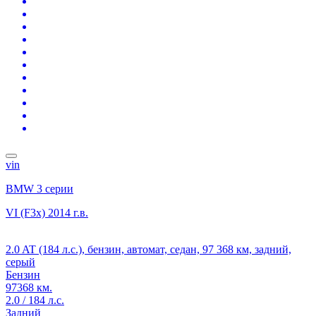
vin
BMW 3 серии
VI (F3x)
2014 г.в.
2.0 AT (184 л.с.), бензин, автомат, седан, 97 368 км, задний,
серый
Бензин
97368 км.
2.0 / 184 л.с.
Задний