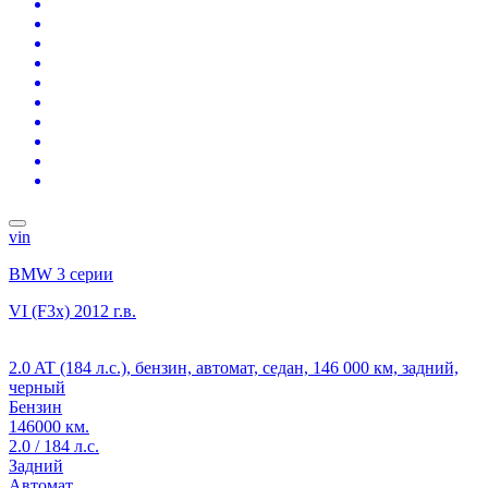
vin
BMW 3 серии
VI (F3x)
2012 г.в.
2.0 AT (184 л.с.), бензин, автомат, седан, 146 000 км, задний,
черный
Бензин
146000 км.
2.0 / 184 л.с.
Задний
Автомат