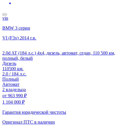
vin
BMW 3 серии
VI (F3x)
2014 г.в.
2.0d AT (184 л.с.) 4x4, дизель, автомат, седан, 110 500 км,
полный, белый
Дизель
110500 км.
2.0 / 184 л.с.
Полный
Автомат
2 владельца
от
963 990 ₽
1 104 000 ₽
Гарантия юридической чистоты
Оригинал ПТС
в наличии