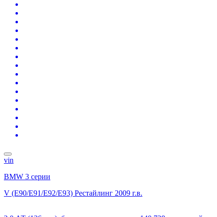
vin
BMW 3 серии
V (E90/E91/E92/E93) Рестайлинг
2009 г.в.