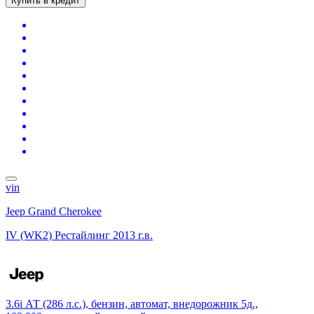
Купить в кредит
vin
Jeep Grand Cherokee
IV (WK2) Рестайлинг
2013 г.в.
3.6i АТ (286 л.с.), бензин, автомат, внедорожник 5д.,