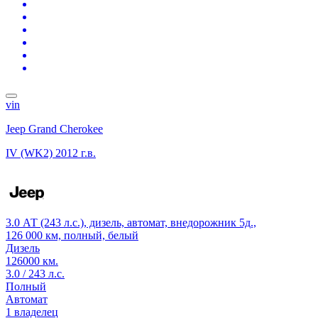
vin
Jeep Grand Cherokee
IV (WK2)
2012 г.в.
3.0 АТ (243 л.с.), дизель, автомат, внедорожник 5д.,
126 000 км, полный, белый
Дизель
126000 км.
3.0 / 243 л.с.
Полный
Автомат
1 владелец