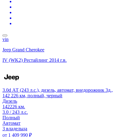
vin
Jeep Grand Cherokee
IV (WK2) Рестайлинг
2014 г.в.
3.0d АТ (243 л.с.), дизель, автомат, внедорожник 3д.,
142 226 км, полный, черный
Дизель
142226 км.
3.0 / 243 л.с.
Полный
Автомат
3 владельца
от
1 409 990 ₽