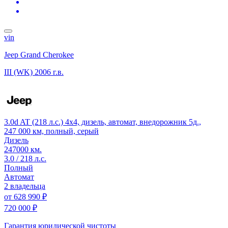
vin
Jeep Grand Cherokee
III (WK)
2006 г.в.
3.0d AT (218 л.с.) 4x4, дизель, автомат, внедорожник 5д.,
247 000 км, полный, серый
Дизель
247000 км.
3.0 / 218 л.с.
Полный
Автомат
2 владельца
от
628 990 ₽
720 000 ₽
Гарантия юридической чистоты