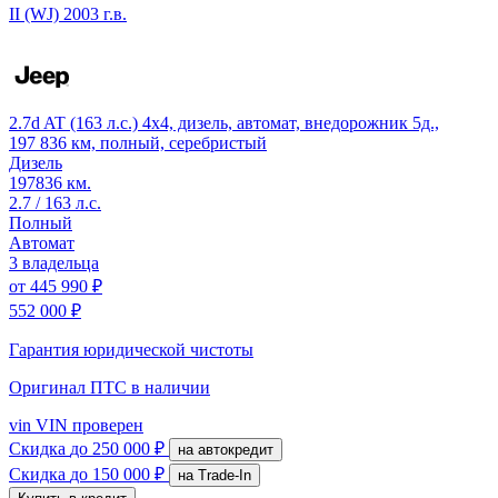
II (WJ)
2003 г.в.
2.7d AT (163 л.с.) 4x4, дизель, автомат, внедорожник 5д.,
197 836 км, полный, серебристый
Дизель
197836 км.
2.7 / 163 л.с.
Полный
Автомат
3 владельца
от
445 990 ₽
552 000 ₽
Гарантия юридической чистоты
Оригинал ПТС
в наличии
vin
VIN проверен
Скидка
до 250 000 ₽
на автокредит
Скидка
до 150 000 ₽
на Trade-In