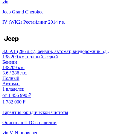
vin
Jeep Grand Cherokee
IV (WK2) Рестайлинг
2014 г.в.
3.6 АТ (286 л.с.), бензин, автомат, внедорожник 5д.,
138 209 км, полный, серый
Бензин
138209 км.
3.6 / 286 л.с.
Полный
Автомат
1 владелец
от
1 456 990 ₽
1 782 000 ₽
Гарантия юридической чистоты
Оригинал ПТС
в наличии
vin
VIN проверен