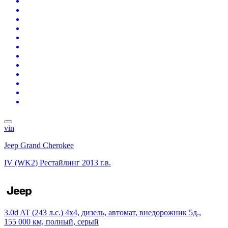
vin
Jeep Grand Cherokee
IV (WK2) Рестайлинг
2013 г.в.
3.0d AT (243 л.с.) 4x4, дизель, автомат, внедорожник 5д.,
155 000 км, полный, серый