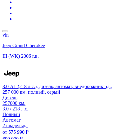
vin
Jeep Grand Cherokee
III (WK)
2006 г.в.
3.0 АТ (218 л.с.), дизель, автомат, внедорожник 5д.,
257 000 км, полный, серый
Дизель
257000 км.
3.0 / 218 л.с.
Полный
Автомат
2 владельца
от
575 990 ₽
690 000 ₽