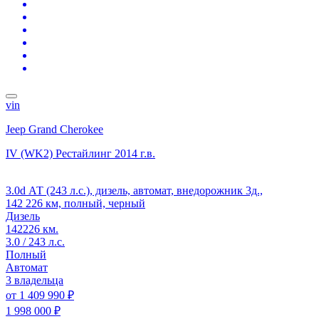
vin
Jeep Grand Cherokee
IV (WK2) Рестайлинг
2014 г.в.
3.0d АТ (243 л.с.), дизель, автомат, внедорожник 3д.,
142 226 км, полный, черный
Дизель
142226 км.
3.0 / 243 л.с.
Полный
Автомат
3 владельца
от
1 409 990 ₽
1 998 000 ₽