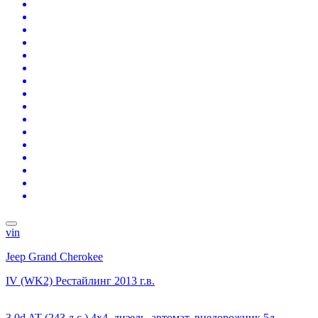
vin
Jeep Grand Cherokee
IV (WK2) Рестайлинг
2013 г.в.
3.0d AT (243 л.с.) 4x4, дизель, автомат, внедорожник 5д.,