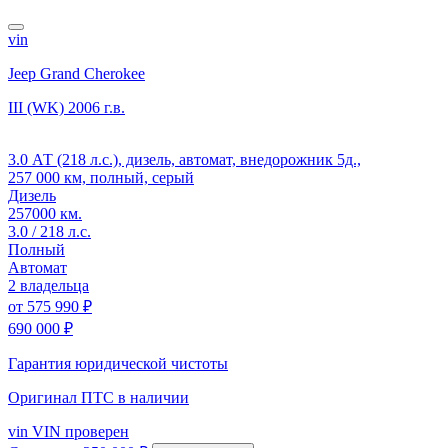
vin
Jeep Grand Cherokee
III (WK)
2006 г.в.
3.0 АТ (218 л.с.), дизель, автомат, внедорожник 5д.,
257 000 км, полный, серый
Дизель
257000 км.
3.0 / 218 л.с.
Полный
Автомат
2 владельца
от
575 990 ₽
690 000 ₽
Гарантия юридической чистоты
Оригинал ПТС
в наличии
vin
VIN проверен