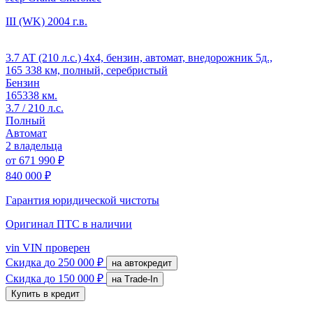
III (WK)
2004 г.в.
3.7 AT (210 л.с.) 4x4, бензин, автомат, внедорожник 5д.,
165 338 км, полный, серебристый
Бензин
165338 км.
3.7 / 210 л.с.
Полный
Автомат
2 владельца
от
671 990 ₽
840 000 ₽
Гарантия юридической чистоты
Оригинал ПТС
в наличии
vin
VIN проверен
Скидка
до 250 000 ₽
на автокредит
Скидка
до 150 000 ₽
на Trade-In
Купить в кредит