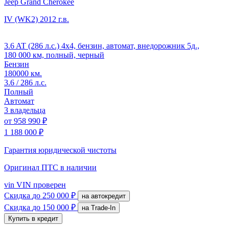
Jeep Grand Cherokee
IV (WK2)
2012 г.в.
3.6 AT (286 л.с.) 4x4, бензин, автомат, внедорожник 5д.,
180 000 км, полный, черный
Бензин
180000 км.
3.6 / 286 л.с.
Полный
Автомат
3 владельца
от
958 990 ₽
1 188 000 ₽
Гарантия юридической чистоты
Оригинал ПТС
в наличии
vin
VIN проверен
Скидка
до 250 000 ₽
на автокредит
Скидка
до 150 000 ₽
на Trade-In
Купить в кредит