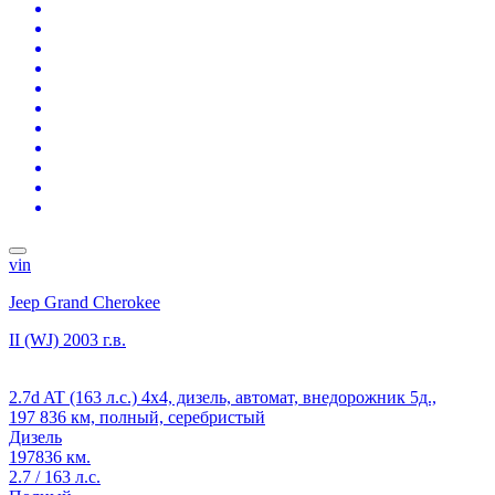
vin
Jeep Grand Cherokee
II (WJ)
2003 г.в.
2.7d AT (163 л.с.) 4x4, дизель, автомат, внедорожник 5д.,
197 836 км, полный, серебристый
Дизель
197836 км.
2.7 / 163 л.с.