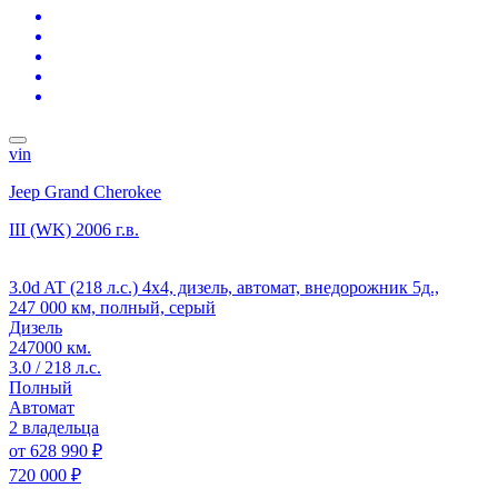
vin
Jeep Grand Cherokee
III (WK)
2006 г.в.
3.0d AT (218 л.с.) 4x4, дизель, автомат, внедорожник 5д.,
247 000 км, полный, серый
Дизель
247000 км.
3.0 / 218 л.с.
Полный
Автомат
2 владельца
от
628 990 ₽
720 000 ₽