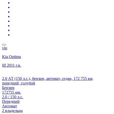
vin
Kia Optima
III
2011 г.в.
2.0 АТ (150 л.с.), бензин, автомат, седан, 172 755 км,
передний, голубой
Бензин
172755 км.
2.0 / 150 л.с.
Передний
Автомат
2 владельца