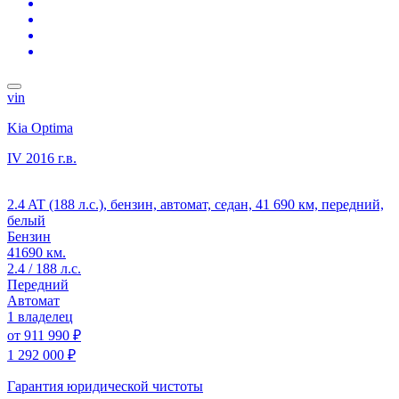
vin
Kia Optima
IV
2016 г.в.
2.4 AT (188 л.с.), бензин, автомат, седан, 41 690 км, передний,
белый
Бензин
41690 км.
2.4 / 188 л.с.
Передний
Автомат
1 владелец
от
911 990 ₽
1 292 000 ₽
Гарантия юридической чистоты