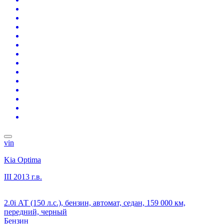
vin
Kia Optima
III
2013 г.в.
2.0i АТ (150 л.с.), бензин, автомат, седан, 159 000 км,
передний, черный
Бензин