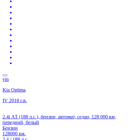
vin
Kia Optima
IV
2018 г.в.
2.4i АТ (188 л.с.), бензин, автомат, седан, 128 000 км,
передний, белый
Бензин
128000 км.
2.4 / 188 л.с.