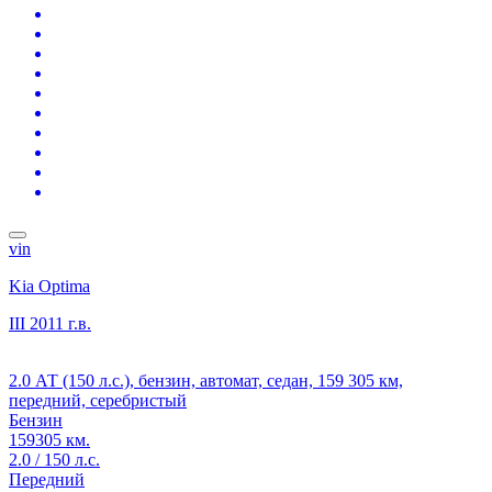
vin
Kia Optima
III
2011 г.в.
2.0 АТ (150 л.с.), бензин, автомат, седан, 159 305 км,
передний, серебристый
Бензин
159305 км.
2.0 / 150 л.с.
Передний