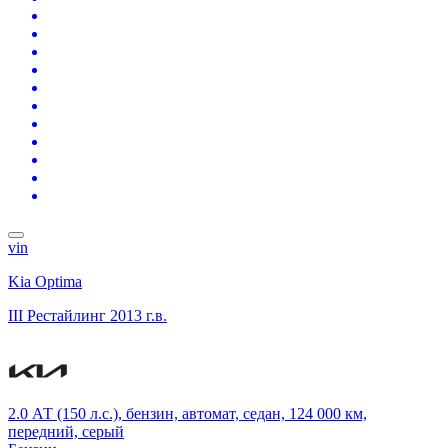
vin
Kia Optima
III Рестайлинг
2013 г.в.
2.0 АТ (150 л.с.), бензин, автомат, седан, 124 000 км,
передний, серый