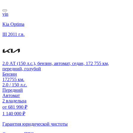
vin
Kia Optima
III
2011 г.в.
2.0 АТ (150 л.с.), бензин, автомат, седан, 172 755 км,
передний, голубой
Бензин
172755 км.
2.0 / 150 л.с.
Передний
Автомат
2 владельца
от
681 990 ₽
1 140 000 ₽
Гарантия юридической чистоты