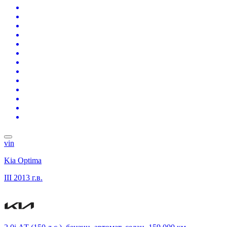
vin
Kia Optima
III
2013 г.в.