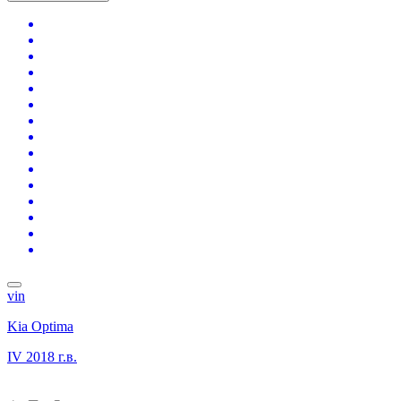
vin
Kia Optima
IV
2018 г.в.