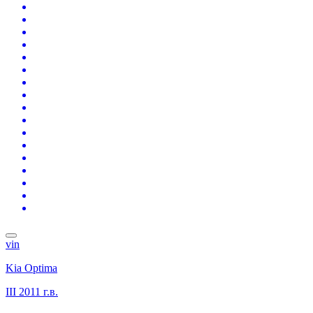
vin
Kia Optima
III
2011 г.в.