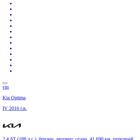
vin
Kia Optima
IV
2016 г.в.
2.4 AT (188 л.с.), бензин, автомат, седан, 41 690 км, передний,