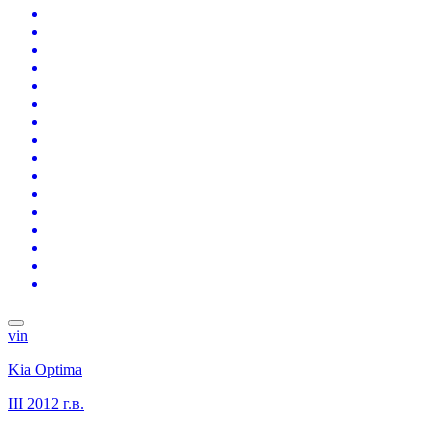
vin
Kia Optima
III
2012 г.в.