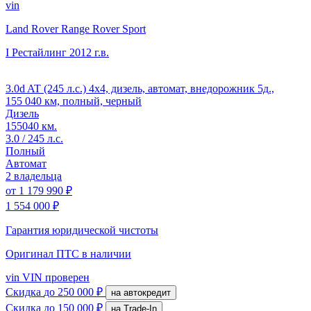
vin
Land Rover Range Rover Sport
I Рестайлинг
2012 г.в.
3.0d AT (245 л.с.) 4x4, дизель, автомат, внедорожник 5д.,
155 040 км, полный, черный
Дизель
155040 км.
3.0 / 245 л.с.
Полный
Автомат
2 владельца
от
1 179 990 ₽
1 554 000 ₽
Гарантия юридической чистоты
Оригинал ПТС
в наличии
vin
VIN проверен
Скидка
до 250 000 ₽
на автокредит
Скидка
до 150 000 ₽
на Trade-In