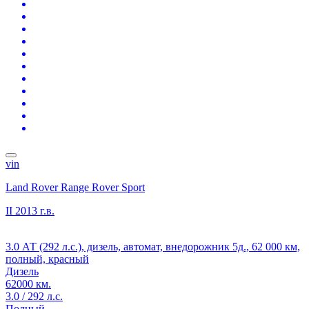
vin
Land Rover Range Rover Sport
II
2013 г.в.
3.0 АТ (292 л.с.), дизель, автомат, внедорожник 5д., 62 000 км,
полный, красный
Дизель
62000 км.
3.0 / 292 л.с.
Полный