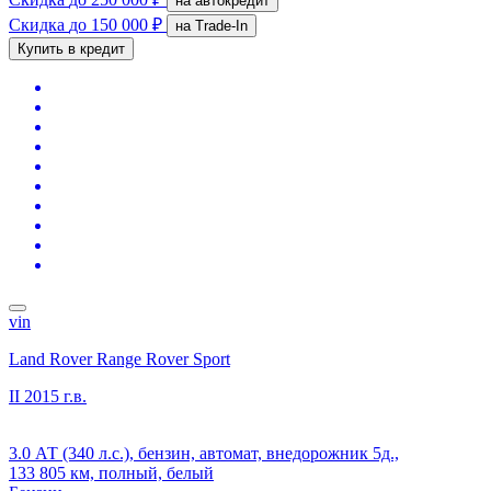
на автокредит
Скидка
до 150 000 ₽
на Trade-In
Купить в кредит
vin
Land Rover Range Rover Sport
II
2015 г.в.
3.0 АТ (340 л.с.), бензин, автомат, внедорожник 5д.,
133 805 км, полный, белый