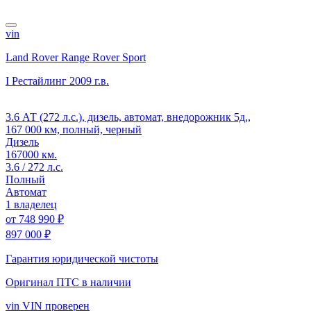
vin
Land Rover Range Rover Sport
I Рестайлинг
2009 г.в.
3.6 АТ (272 л.с.), дизель, автомат, внедорожник 5д.,
167 000 км, полный, черный
Дизель
167000 км.
3.6 / 272 л.с.
Полный
Автомат
1 владелец
от
748 990 ₽
897 000 ₽
Гарантия юридической чистоты
Оригинал ПТС
в наличии
vin
VIN проверен