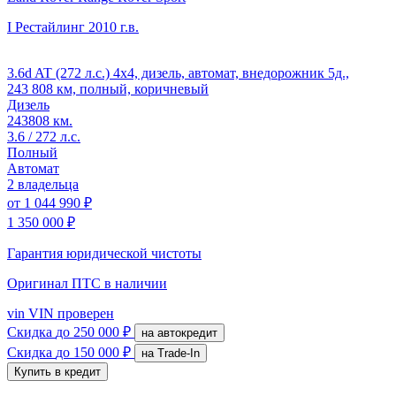
I Рестайлинг
2010 г.в.
3.6d AT (272 л.с.) 4x4, дизель, автомат, внедорожник 5д.,
243 808 км, полный, коричневый
Дизель
243808 км.
3.6 / 272 л.с.
Полный
Автомат
2 владельца
от
1 044 990 ₽
1 350 000 ₽
Гарантия юридической чистоты
Оригинал ПТС
в наличии
vin
VIN проверен
Скидка
до 250 000 ₽
на автокредит
Скидка
до 150 000 ₽
на Trade-In
Купить в кредит