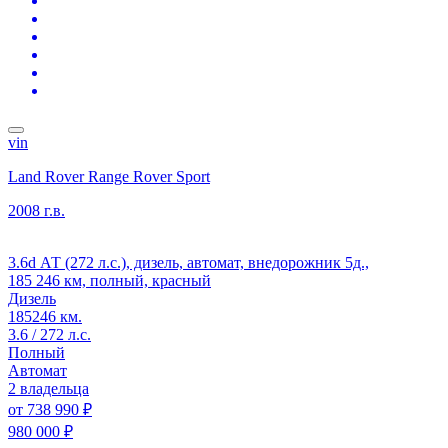
vin
Land Rover Range Rover Sport
2008 г.в.
3.6d АТ (272 л.с.), дизель, автомат, внедорожник 5д.,
185 246 км, полный, красный
Дизель
185246 км.
3.6 / 272 л.с.
Полный
Автомат
2 владельца
от
738 990 ₽
980 000 ₽