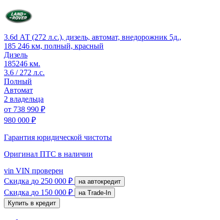
3.6d АТ (272 л.с.), дизель, автомат, внедорожник 5д.,
185 246 км, полный, красный
Дизель
185246 км.
3.6 / 272 л.с.
Полный
Автомат
2 владельца
от
738 990 ₽
980 000 ₽
Гарантия юридической чистоты
Оригинал ПТС
в наличии
vin
VIN проверен
Скидка
до 250 000 ₽
на автокредит
Скидка
до 150 000 ₽
на Trade-In
Купить в кредит