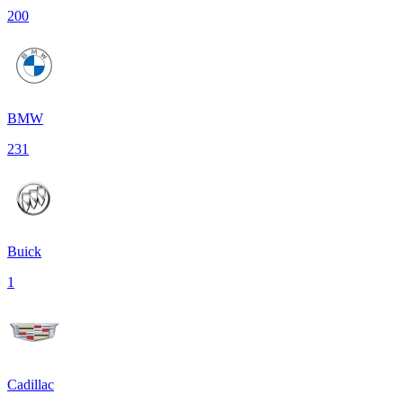
200
BMW
231
Buick
1
Cadillac