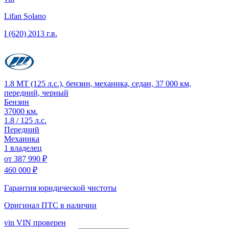
Lifan Solano
I (620)
2013 г.в.
1.8 MT (125 л.с.), бензин, механика, седан, 37 000 км,
передний, черный
Бензин
37000 км.
1.8 / 125 л.с.
Передний
Механика
1 владелец
от
387 990 ₽
460 000 ₽
Гарантия юридической чистоты
Оригинал ПТС
в наличии
vin
VIN проверен