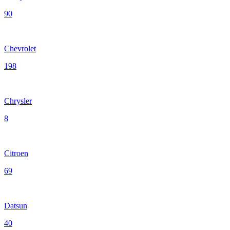
90
Chevrolet
198
Chrysler
8
Citroen
69
Datsun
40