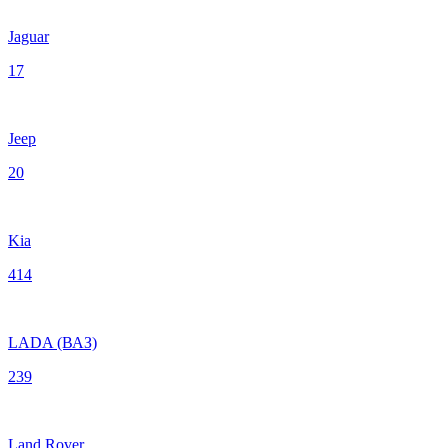
Jaguar
17
Jeep
20
Kia
414
LADA (ВАЗ)
239
Land Rover