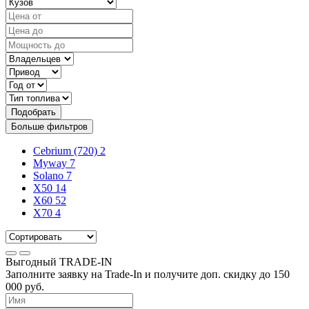
Подобрать
Больше фильтров
Cebrium (720)
2
Myway
7
Solano
7
X50
14
X60
52
X70
4
Выгодный
TRADE-IN
Заполните заявку на Trade-In и получите доп. скидку до
150
000
руб.