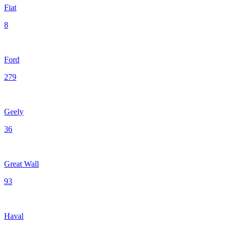
Fiat
8
Ford
279
Geely
36
Great Wall
93
Haval