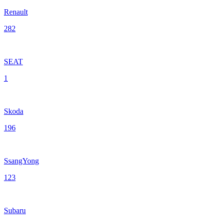
Renault
282
SEAT
1
Skoda
196
SsangYong
123
Subaru