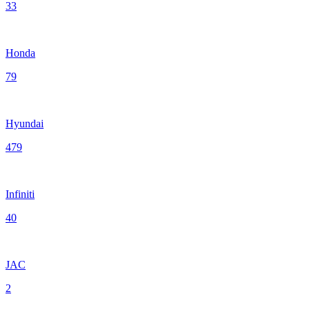
33
Honda
79
Hyundai
479
Infiniti
40
JAC
2