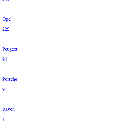
Opel
229
Peugeot
94
Porsche
9
Ravon
1