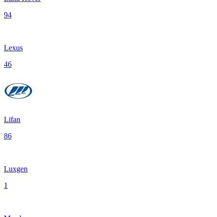
94
Lexus
46
Lifan
86
Luxgen
1