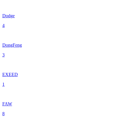
Dodge
4
DongFeng
3
EXEED
1
FAW
8