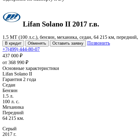
Lifan Solano
II
2017 г.в.
1.5 MT (100 л.с.), бензин, механика, седан, 64 215 км, передний
Позвонить
В кредит
Обменять
Оставить заявку
+7(499) 444-80-07
437 000 ₽
от
368 990
₽
Основные характеристики
Lifan Solano II
Гарантия 2 года
Седан
Бензин
1.5 л.
100 л. с.
Механика
Передний
64 215 км.
Серый
2017 г.