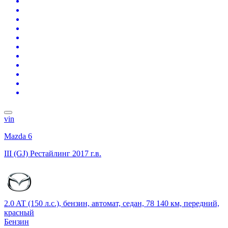
vin
Mazda 6
III (GJ) Рестайлинг
2017 г.в.
2.0 AT (150 л.с.), бензин, автомат, седан, 78 140 км, передний,
красный
Бензин