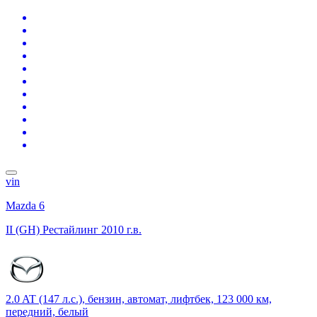
vin
Mazda 6
II (GH) Рестайлинг
2010 г.в.
2.0 AT (147 л.с.), бензин, автомат, лифтбек, 123 000 км,
передний, белый