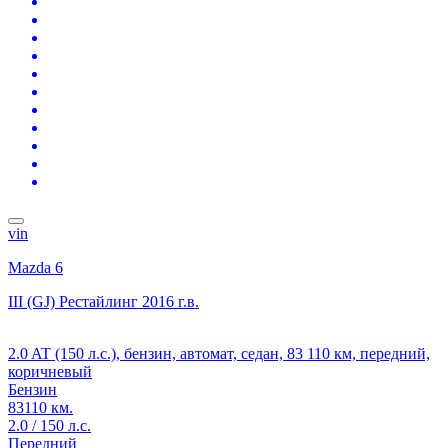
vin
Mazda 6
III (GJ) Рестайлинг
2016 г.в.
2.0 AT (150 л.с.), бензин, автомат, седан, 83 110 км, передний,
коричневый
Бензин
83110 км.
2.0 / 150 л.с.
Передний