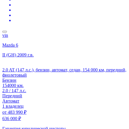
vin
Mazda 6
II (GH)
2009 г.в.
2.0 AT (147 л.с.), бензин, автомат, седан, 154 000 км, передний,
фиолетовый
Бензин
154000 км.
2.0 / 147 л.с.
Передний
Автомат
1 владелец
от
483 990 ₽
636 000 ₽
Гарантия юридической чистоты