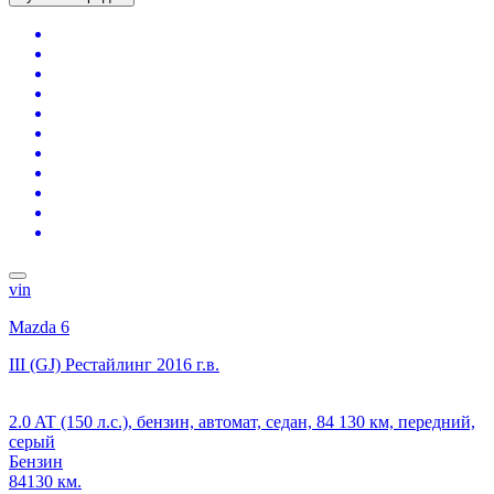
vin
Mazda 6
III (GJ) Рестайлинг
2016 г.в.
2.0 AT (150 л.с.), бензин, автомат, седан, 84 130 км, передний,
серый
Бензин
84130 км.