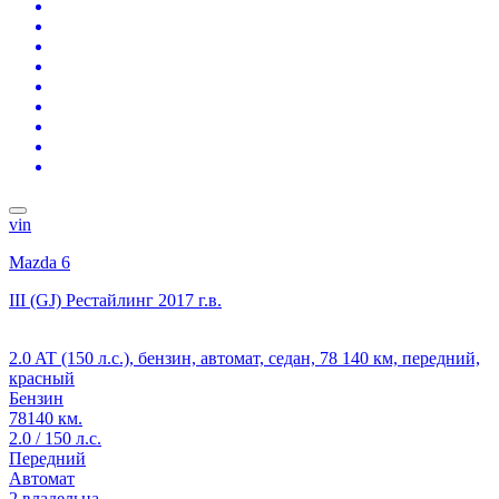
vin
Mazda 6
III (GJ) Рестайлинг
2017 г.в.
2.0 AT (150 л.с.), бензин, автомат, седан, 78 140 км, передний,
красный
Бензин
78140 км.
2.0 / 150 л.с.
Передний
Автомат
2 владельца