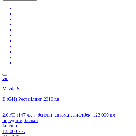
vin
Mazda 6
II (GH) Рестайлинг
2010 г.в.
2.0 AT (147 л.с.), бензин, автомат, лифтбек, 123 000 км,
передний, белый
Бензин
123000 км.