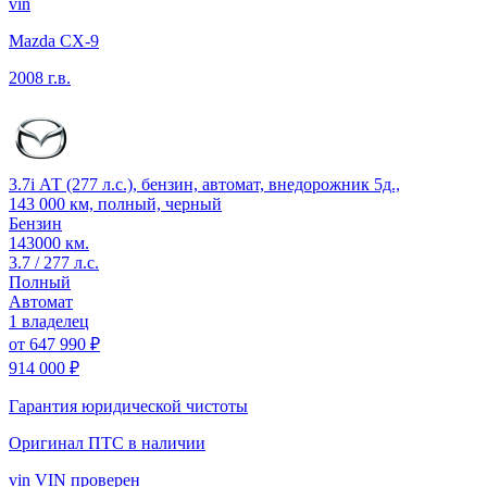
vin
Mazda CX-9
2008 г.в.
3.7i АТ (277 л.с.), бензин, автомат, внедорожник 5д.,
143 000 км, полный, черный
Бензин
143000 км.
3.7 / 277 л.с.
Полный
Автомат
1 владелец
от
647 990 ₽
914 000 ₽
Гарантия юридической чистоты
Оригинал ПТС
в наличии
vin
VIN проверен