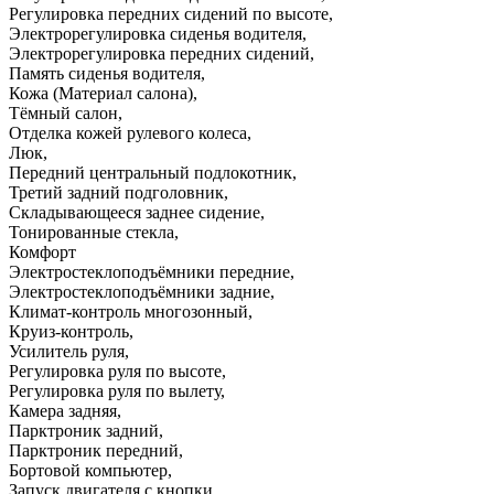
Регулировка передних сидений по высоте
,
Электрорегулировка сиденья водителя
,
Электрорегулировка передних сидений
,
Память сиденья водителя
,
Кожа (Материал салона)
,
Тёмный салон
,
Отделка кожей рулевого колеса
,
Люк
,
Передний центральный подлокотник
,
Третий задний подголовник
,
Складывающееся заднее сидение
,
Тонированные стекла
,
Комфорт
Электростеклоподъёмники передние
,
Электростеклоподъёмники задние
,
Климат-контроль многозонный
,
Круиз-контроль
,
Усилитель руля
,
Регулировка руля по высоте
,
Регулировка руля по вылету
,
Камера задняя
,
Парктроник задний
,
Парктроник передний
,
Бортовой компьютер
,
Запуск двигателя с кнопки
,