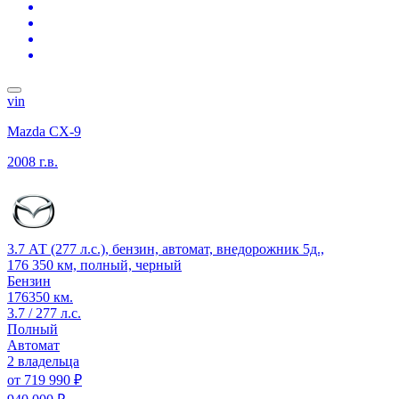
vin
Mazda CX-9
2008 г.в.
3.7 АТ (277 л.с.), бензин, автомат, внедорожник 5д.,
176 350 км, полный, черный
Бензин
176350 км.
3.7 / 277 л.с.
Полный
Автомат
2 владельца
от
719 990 ₽