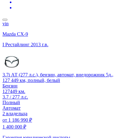
vin
Mazda CX-9
I Рестайлинг
2013 г.в.
3.7i АТ (277 л.с.), бензин, автомат, внедорожник 5д.,
127 449 км, полный, белый
Бензин
127449 км.
3.7 / 277 л.с.
Полный
Автомат
2 владельца
от
1 186 990 ₽
1 400 000 ₽
Гарантия юридической чистоты