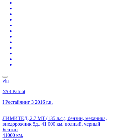
vin
УАЗ Patriot
I Рестайлинг 3
2016 г.в.
ЛИМИТЕД, 2.7 MT (135 л.с.), бензин, механика,
внедорожник 5д., 41 000 км, полный, черный
Бензин
41000 км.