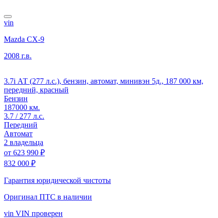
vin
Mazda CX-9
2008 г.в.
3.7i АТ (277 л.с.), бензин, автомат, минивэн 5д., 187 000 км,
передний, красный
Бензин
187000 км.
3.7 / 277 л.с.
Передний
Автомат
2 владельца
от
623 990 ₽
832 000 ₽
Гарантия юридической чистоты
Оригинал ПТС
в наличии
vin
VIN проверен