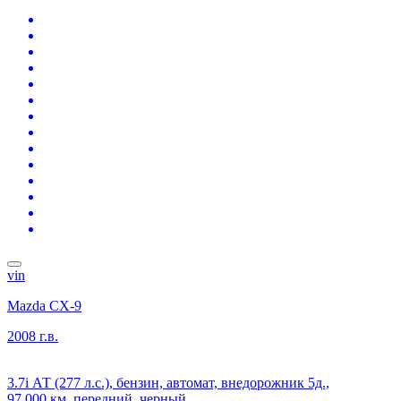
vin
Mazda CX-9
2008 г.в.
3.7i АТ (277 л.с.), бензин, автомат, внедорожник 5д.,
97 000 км, передний, черный