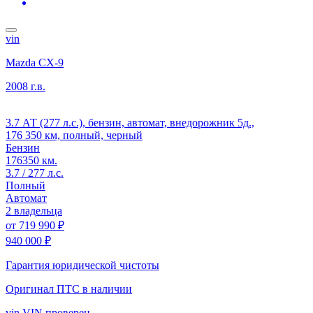
vin
Mazda CX-9
2008 г.в.
3.7 АТ (277 л.с.), бензин, автомат, внедорожник 5д.,
176 350 км, полный, черный
Бензин
176350 км.
3.7 / 277 л.с.
Полный
Автомат
2 владельца
от
719 990 ₽
940 000 ₽
Гарантия юридической чистоты
Оригинал ПТС
в наличии
vin
VIN проверен