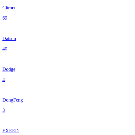
Citroen
69
Datsun
40
Dodge
4
DongFeng
3
EXEED