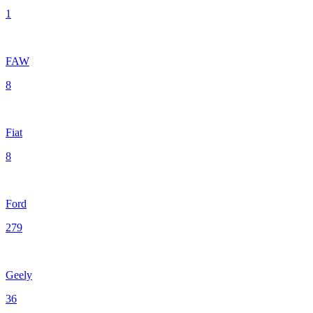
1
FAW
8
Fiat
8
Ford
279
Geely
36