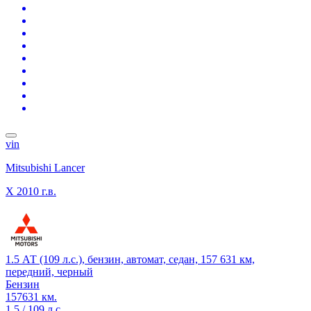
vin
Mitsubishi Lancer
X
2010 г.в.
1.5 АТ (109 л.с.), бензин, автомат, седан, 157 631 км,
передний, черный
Бензин
157631 км.
1.5 / 109 л.с.