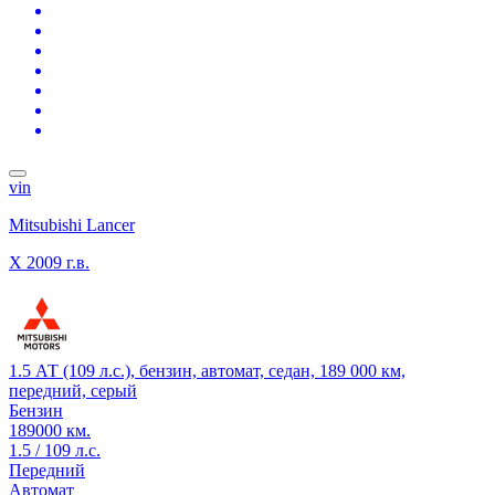
vin
Mitsubishi Lancer
X
2009 г.в.
1.5 АТ (109 л.с.), бензин, автомат, седан, 189 000 км,
передний, серый
Бензин
189000 км.
1.5 / 109 л.с.
Передний
Автомат