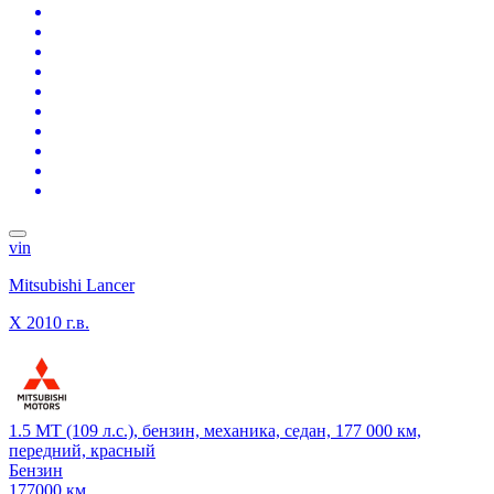
vin
Mitsubishi Lancer
X
2010 г.в.
1.5 MT (109 л.с.), бензин, механика, седан, 177 000 км,
передний, красный
Бензин
177000 км.