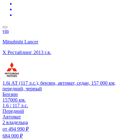
vin
Mitsubishi Lancer
X Рестайлинг
2013 г.в.
1.6i АТ (117 л.с.), бензин, автомат, седан, 157 000 км,
передний, черный
Бензин
157000 км.
1.6 / 117 л.с.
Передний
Автомат
2 владельца
от
494 990 ₽
684 000 ₽