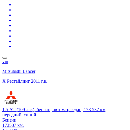
vin
Mitsubishi Lancer
X Рестайлинг
2011 г.в.
1.5 АТ (109 л.с.), бензин, автомат, седан, 173 537 км,
передний, синий
Бензин
173537 км.