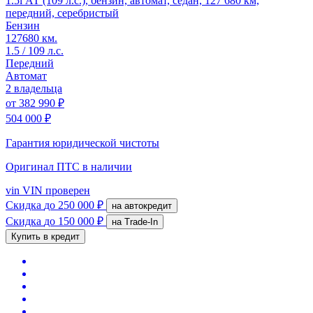
1.5i АТ (109 л.с.), бензин, автомат, седан, 127 680 км,
передний, серебристый
Бензин
127680 км.
1.5 / 109 л.с.
Передний
Автомат
2 владельца
от
382 990 ₽
504 000 ₽
Гарантия юридической чистоты
Оригинал ПТС
в наличии
vin
VIN проверен
Скидка
до 250 000 ₽
на автокредит
Скидка
до 150 000 ₽
на Trade-In
Купить в кредит