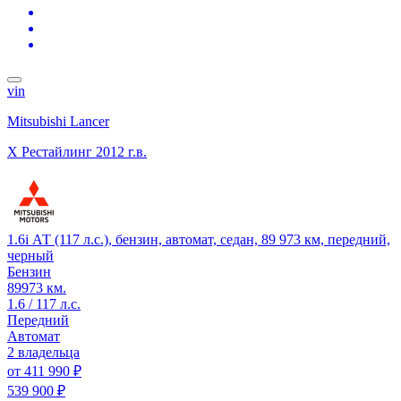
vin
Mitsubishi Lancer
X Рестайлинг
2012 г.в.
1.6i АТ (117 л.с.), бензин, автомат, седан, 89 973 км, передний,
черный
Бензин
89973 км.
1.6 / 117 л.с.
Передний
Автомат
2 владельца
от
411 990 ₽
539 900 ₽