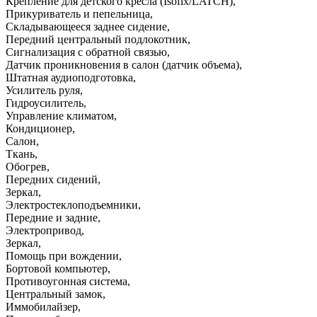
Крепление для детского кресла (Isofix/LATCH)
,
Прикуриватель и пепельница
,
Складывающееся заднее сидение
,
Передний центральный подлокотник
,
Сигнализация с обратной связью
,
Датчик проникновения в салон (датчик объема)
,
Штатная аудиоподготовка
,
Усилитель руля
,
Гидроусилитель
,
Управление климатом
,
Кондиционер
,
Салон
,
Ткань
,
Обогрев
,
Передних сидений
,
Зеркал
,
Электростеклоподъемники
,
Передние и задние
,
Электропривод
,
Зеркал
,
Помощь при вождении
,
Бортовой компьютер
,
Противоугонная система
,
Центральный замок
,
Иммобилайзер
,