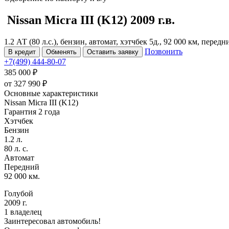
Nissan Micra
III (K12)
2009 г.в.
1.2 АТ (80 л.с.), бензин, автомат, хэтчбек 5д., 92 000 км, перед
Позвонить
В кредит
Обменять
Оставить заявку
+7(499) 444-80-07
385 000 ₽
от
327 990
₽
Основные характеристики
Nissan Micra III (K12)
Гарантия 2 года
Хэтчбек
Бензин
1.2 л.
80 л. с.
Автомат
Передний
92 000 км.
Голубой
2009 г.
1 владелец
Заинтересовал автомобиль!