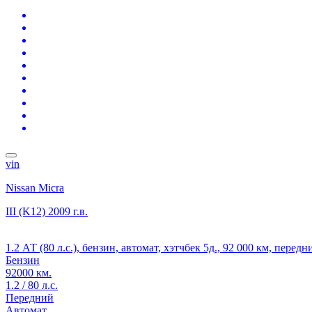
vin
Nissan Micra
III (K12)
2009 г.в.
1.2 АТ (80 л.с.), бензин, автомат, хэтчбек 5д., 92 000 км, перед
Бензин
92000 км.
1.2 / 80 л.с.
Передний
Автомат