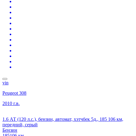
vin
Peugeot 308
2010 г.в.
1.6 АТ (120 л.с.), бензин, автомат, хэтчбек 5д., 185 106 км,
передний, серый
Бензин
185106 км.