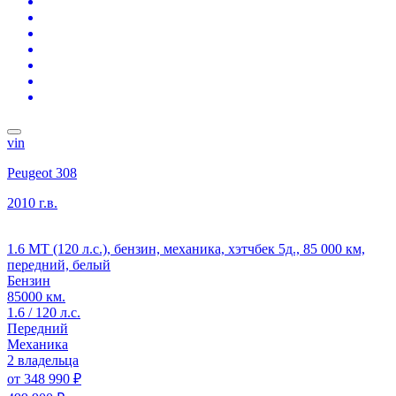
vin
Peugeot 308
2010 г.в.
1.6 MT (120 л.с.), бензин, механика, хэтчбек 5д., 85 000 км,
передний, белый
Бензин
85000 км.
1.6 / 120 л.с.
Передний
Механика
2 владельца
от
348 990 ₽