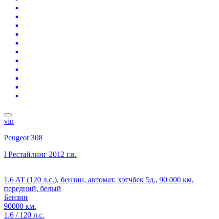
vin
Peugeot 308
I Рестайлинг
2012 г.в.
1.6 AT (120 л.с.), бензин, автомат, хэтчбек 5д., 90 000 км,
передний, белый
Бензин
90000 км.
1.6 / 120 л.с.