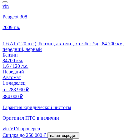
vin
Peugeot 308
2009 г.в.
1.6 AT (120 л.с.), бензин, автомат, хэтчбек 5д., 84 700 км,
передний, черный
Бензин
84700 км.
1.6 / 120 л.с.
Передний
Автомат
1 владелец
от
288 990 ₽
384 000 ₽
Гарантия юридической чистоты
Оригинал ПТС
в наличии
vin
VIN проверен
Скидка
до 250 000 ₽
на автокредит