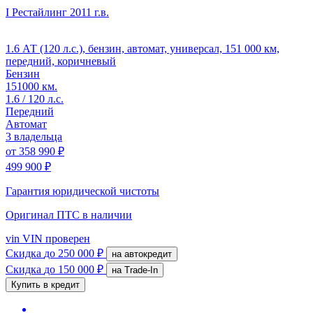
I Рестайлинг
2011 г.в.
1.6 АТ (120 л.с.), бензин, автомат, универсал, 151 000 км,
передний, коричневый
Бензин
151000 км.
1.6 / 120 л.с.
Передний
Автомат
3 владельца
от
358 990 ₽
499 900 ₽
Гарантия юридической чистоты
Оригинал ПТС
в наличии
vin
VIN проверен
Скидка
до 250 000 ₽
на автокредит
Скидка
до 150 000 ₽
на Trade-In
Купить в кредит