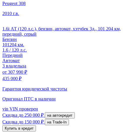
Peugeot 308
2010 г.в.
1.6i АТ (120 л.с.), бензин, автомат, хэтчбек 3д., 101 204 км,
передний, серый
Бензин
101204 км.
1.6 / 120 л.с.
Передний
Автомат
3 владельца
от
307 990 ₽
435 000 ₽
Гарантия юридической чистоты
Оригинал ПТС
в наличии
vin
VIN проверен
Скидка
до 250 000 ₽
на автокредит
Скидка
до 150 000 ₽
на Trade-In
Купить в кредит