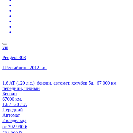
vin
Peugeot 308
I Рестайлинг
2012 г.в.
1.6 AT (120 л.с.), бензин, автомат, хэтчбек 5д., 67 000 км,
передний, черный
Бензин
67000 км.
1.6 / 120 л.с.
Передний
Автомат
2 владельца
от
392 990 ₽