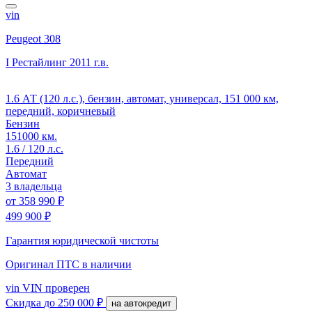
vin
Peugeot 308
I Рестайлинг
2011 г.в.
1.6 АТ (120 л.с.), бензин, автомат, универсал, 151 000 км,
передний, коричневый
Бензин
151000 км.
1.6 / 120 л.с.
Передний
Автомат
3 владельца
от
358 990 ₽
499 900 ₽
Гарантия юридической чистоты
Оригинал ПТС
в наличии
vin
VIN проверен
Скидка
до 250 000 ₽
на автокредит