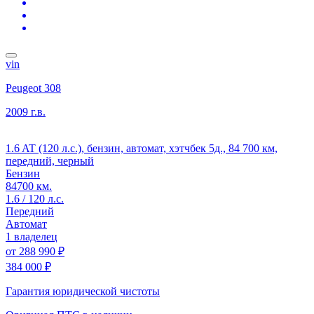
vin
Peugeot 308
2009 г.в.
1.6 AT (120 л.с.), бензин, автомат, хэтчбек 5д., 84 700 км,
передний, черный
Бензин
84700 км.
1.6 / 120 л.с.
Передний
Автомат
1 владелец
от
288 990 ₽
384 000 ₽
Гарантия юридической чистоты