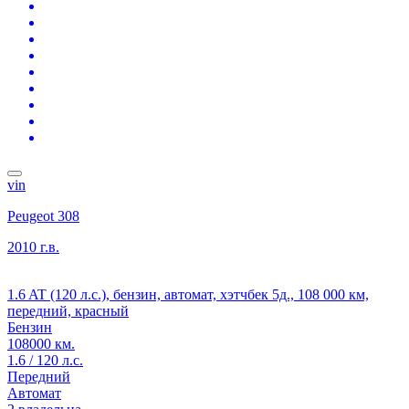
vin
Peugeot 308
2010 г.в.
1.6 AT (120 л.с.), бензин, автомат, хэтчбек 5д., 108 000 км,
передний, красный
Бензин
108000 км.
1.6 / 120 л.с.
Передний
Автомат