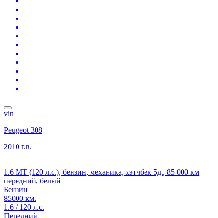
vin
Peugeot 308
2010 г.в.
1.6 MT (120 л.с.), бензин, механика, хэтчбек 5д., 85 000 км,
передний, белый
Бензин
85000 км.
1.6 / 120 л.с.
Передний