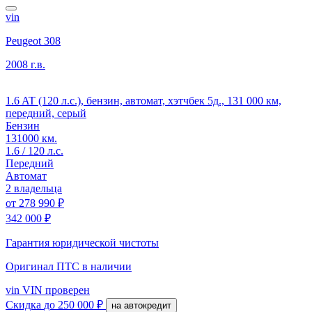
vin
Peugeot 308
2008 г.в.
1.6 AT (120 л.с.), бензин, автомат, хэтчбек 5д., 131 000 км,
передний, серый
Бензин
131000 км.
1.6 / 120 л.с.
Передний
Автомат
2 владельца
от
278 990 ₽
342 000 ₽
Гарантия юридической чистоты
Оригинал ПТС
в наличии
vin
VIN проверен
Скидка
до 250 000 ₽
на автокредит