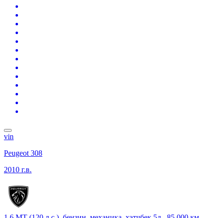
vin
Peugeot 308
2010 г.в.
1.6 MT (120 л.с.), бензин, механика, хэтчбек 5д., 85 000 км,