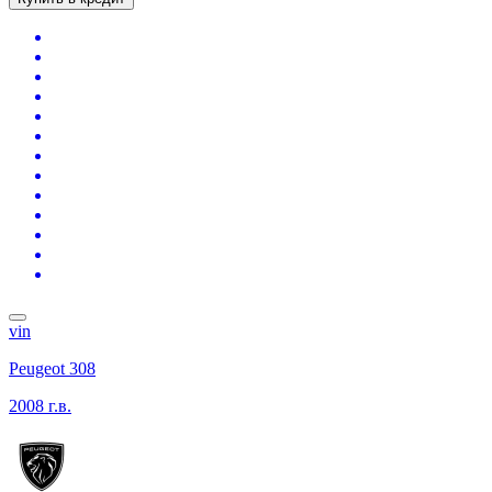
vin
Peugeot 308
2008 г.в.