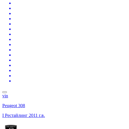
vin
Peugeot 308
I Рестайлинг
2011 г.в.