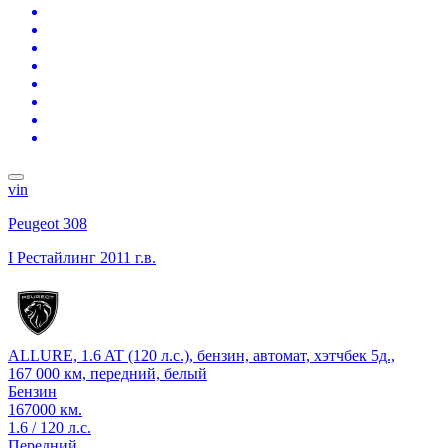
vin
Peugeot 308
I Рестайлинг
2011 г.в.
ALLURE, 1.6 AT (120 л.с.), бензин, автомат, хэтчбек 5д.,
167 000 км, передний, белый
Бензин
167000 км.
1.6 / 120 л.с.
Передний