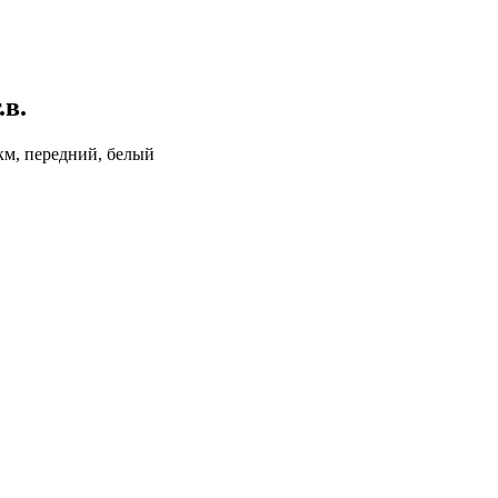
.в.
 км, передний, белый