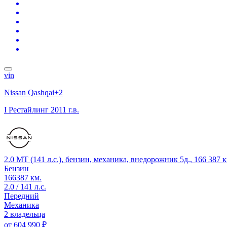
vin
Nissan Qashqai+2
I Рестайлинг
2011 г.в.
2.0 MT (141 л.с.), бензин, механика, внедорожник 5д., 166 387
Бензин
166387 км.
2.0 / 141 л.с.
Передний
Механика
2 владельца
от
604 990 ₽