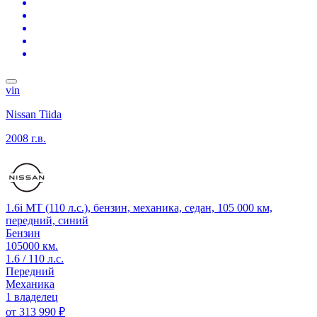
vin
Nissan Tiida
2008 г.в.
1.6i MT (110 л.с.), бензин, механика, седан, 105 000 км,
передний, синий
Бензин
105000 км.
1.6 / 110 л.с.
Передний
Механика
1 владелец
от
313 990 ₽