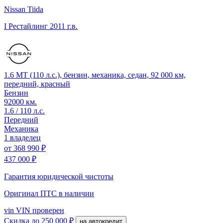
Nissan Tiida
I Рестайлинг
2011 г.в.
1.6 MT (110 л.с.), бензин, механика, седан, 92 000 км,
передний, красный
Бензин
92000 км.
1.6 / 110 л.с.
Передний
Механика
1 владелец
от
368 990 ₽
437 000 ₽
Гарантия юридической чистоты
Оригинал ПТС
в наличии
vin
VIN проверен
Скидка
до 250 000 ₽
на автокредит