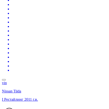
vin
Nissan Tiida
I Рестайлинг
2011 г.в.