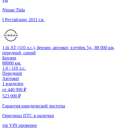
vin
Nissan Tiida
I Рестайлинг
2011 г.в.
1.6i АТ (110 л.с.), бензин, автомат, хэтчбек 5д., 88 000 км,
передний, синий
Бензин
88000 км.
1.6 / 110 л.с.
Передний
Автомат
1 владелец
от
440 990 ₽
523 000 ₽
Гарантия юридической чистоты
Оригинал ПТС
в наличии
vin
VIN проверен