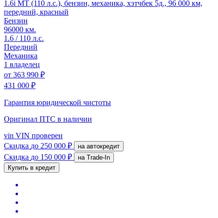
1.6i MT (110 л.с.), бензин, механика, хэтчбек 5д., 96 000 км,
передний, красный
Бензин
96000 км.
1.6 / 110 л.с.
Передний
Механика
1 владелец
от
363 990 ₽
431 000 ₽
Гарантия юридической чистоты
Оригинал ПТС
в наличии
vin
VIN проверен
Скидка
до 250 000 ₽
на автокредит
Скидка
до 150 000 ₽
на Trade-In
Купить в кредит