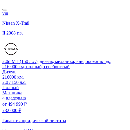
vin
Nissan X-Trail
II
2008 г.в.
2.0d MT (150 л.с.), дизель, механика, внедорожник 5д.,
216 000 км, полный, серебристый
Дизель
216000 км.
2.0 / 150 л.с.
Полный
Механика
4 владельца
от
494 990 ₽
732 000 ₽
Гарантия юридической чистоты