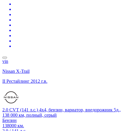
vin
Nissan X-Trail
II Рестайлинг
2012 г.в.
2.0 CVT (141 л.с.) 4x4, бензин, вариатор, внедорожник 5д.,
138 000 км, полный, серый
Бензин
138000 км.
2.0 / 141 л.с.