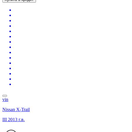
vin
Nissan X-Trail
III
2013 г.в.