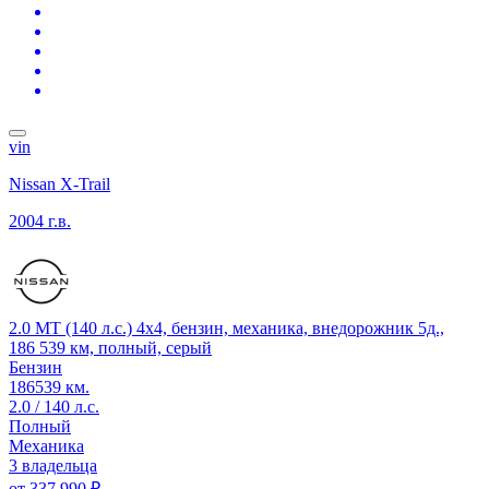
vin
Nissan X-Trail
2004 г.в.
2.0 MT (140 л.с.) 4x4, бензин, механика, внедорожник 5д.,
186 539 км, полный, серый
Бензин
186539 км.
2.0 / 140 л.с.
Полный
Механика
3 владельца
от
337 990 ₽