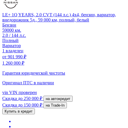
LE+ 1Q YEARS, 2.0 CVT (144 л.с.) 4x4, бензин, вариатор,
внедорожник 5д., 59 000 км, полный, белый
Бензин
59000 км.
2.0 / 144 л.с.
Полный
Вариатор
1 владелец
от
901 990 ₽
1 260 000 ₽
Гарантия юридической чистоты
Оригинал ПТС
в наличии
vin
VIN проверен
Скидка
до 250 000 ₽
на автокредит
Скидка
до 150 000 ₽
на Trade-In
Купить в кредит