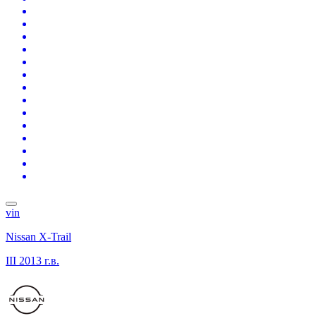
vin
Nissan X-Trail
III
2013 г.в.