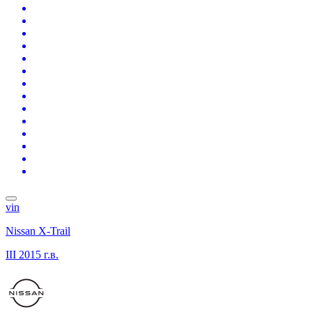
vin
Nissan X-Trail
III
2015 г.в.