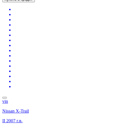
vin
Nissan X-Trail
II
2007 г.в.