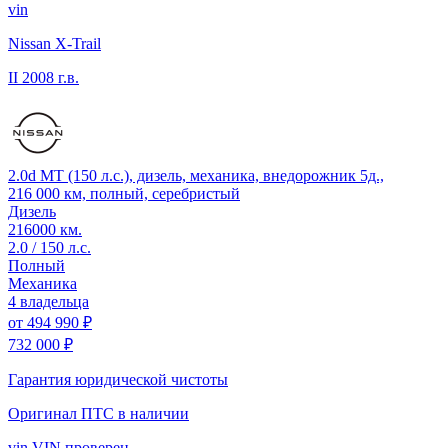
vin
Nissan X-Trail
II
2008 г.в.
2.0d MT (150 л.с.), дизель, механика, внедорожник 5д.,
216 000 км, полный, серебристый
Дизель
216000 км.
2.0 / 150 л.с.
Полный
Механика
4 владельца
от
494 990 ₽
732 000 ₽
Гарантия юридической чистоты
Оригинал ПТС
в наличии
vin
VIN проверен