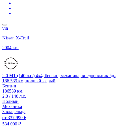
vin
Nissan X-Trail
2004 г.в.
2.0 MT (140 л.с.) 4x4, бензин, механика, внедорожник 5д.,
186 539 км, полный, серый
Бензин
186539 км.
2.0 / 140 л.с.
Полный
Механика
3 владельца
от
337 990 ₽
534 000 ₽