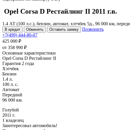
Opel Corsa
D Рестайлинг II
2011 г.в.
1.4 АТ (100 л.с.), бензин, автомат, хэтчбек 5д., 96 000 км, пере
Позвонить
В кредит
Обменять
Оставить заявку
+7(499) 444-80-07
425 000 ₽
от
358 990
₽
Основные характеристики
Opel Corsa D Рестайлинг II
Гарантия 2 года
Хэтчбек
Бензин
1.4 л.
100 л. с.
Автомат
Передний
96 000 км.
Голубой
2011 г.
1 владелец
Заинтересовал автомобиль!