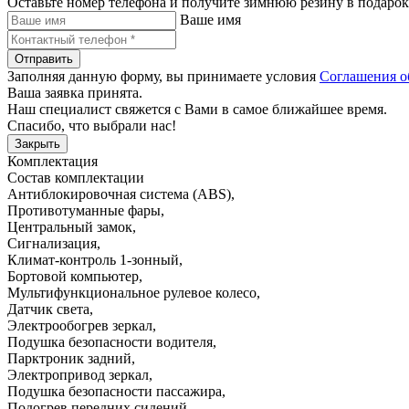
Оставьте номер телефона и получите зимнюю резину в подарок
Ваше имя
Отправить
Заполняя данную форму, вы принимаете условия
Соглашения о
Ваша заявка принята.
Наш специалист свяжется с Вами в самое ближайшее время.
Спасибо, что выбрали нас!
Закрыть
Комплектация
Состав комплектации
Антиблокировочная система (ABS)
,
Противотуманные фары
,
Центральный замок
,
Сигнализация
,
Климат-контроль 1-зонный
,
Бортовой компьютер
,
Мультифункциональное рулевое колесо
,
Датчик света
,
Электрообогрев зеркал
,
Подушка безопасности водителя
,
Парктроник задний
,
Электропривод зеркал
,
Подушка безопасности пассажира
,
Подогрев передних сидений
,