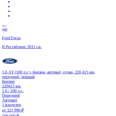
vin
Ford Focus
II Рестайлинг
2011 г.в.
1.6 АТ (100 л.с.), бензин, автомат, седан, 220 415 км,
передний, черный
Бензин
220415 км.
1.6 / 100 л.с.
Передний
Автомат
1 владелец
от
321 990 ₽
500 000 ₽