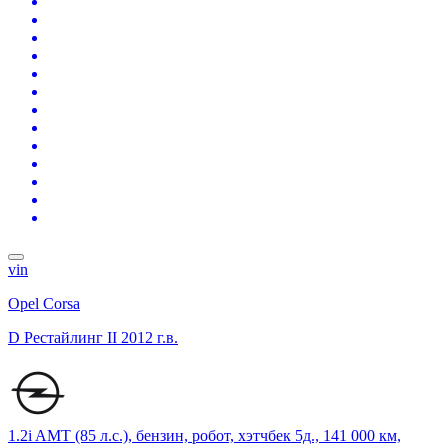
vin
Opel Corsa
D Рестайлинг II
2012 г.в.
1.2i AMT (85 л.с.), бензин, робот, хэтчбек 5д., 141 000 км,