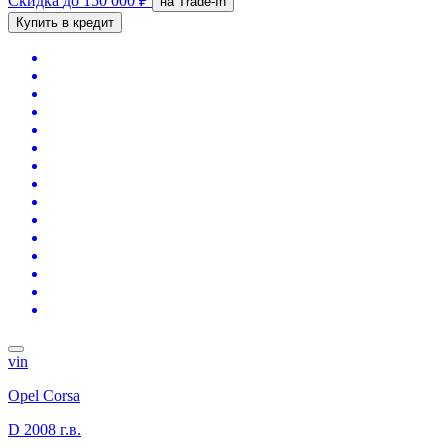
Скидка
до 150 000 ₽
на Trade-In
Купить в кредит
vin
Opel Corsa
D
2008 г.в.