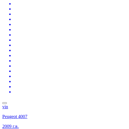
vin
Peugeot 4007
2009 г.в.