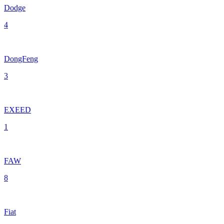
Dodge
4
DongFeng
3
EXEED
1
FAW
8
Fiat