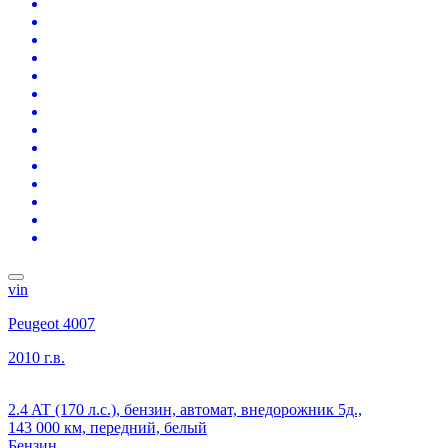
vin
Peugeot 4007
2010 г.в.
2.4 AT (170 л.с.), бензин, автомат, внедорожник 5д.,
143 000 км, передний, белый
Бензин