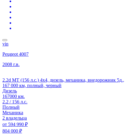
vin
Peugeot 4007
2008 г.в.
2.2d MT (156 л.с.) 4x4, дизель, механика, внедорожник 5д.,
167 000 км, полный, черный
Дизель
167000 км.
2.2 / 156 л.с.
Полный
Механика
2 владельца
от
594 990 ₽
804 000 ₽