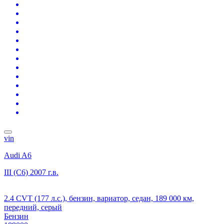
vin
Audi A6
III (C6)
2007 г.в.
2.4 CVT (177 л.с.), бензин, вариатор, седан, 189 000 км,
передний, серый
Бензин