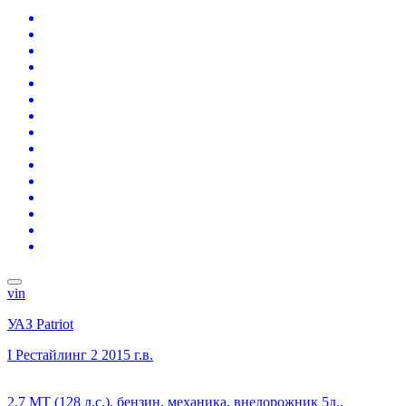
vin
УАЗ Patriot
I Рестайлинг 2
2015 г.в.
2.7 MT (128 л.с.), бензин, механика, внедорожник 5д.,