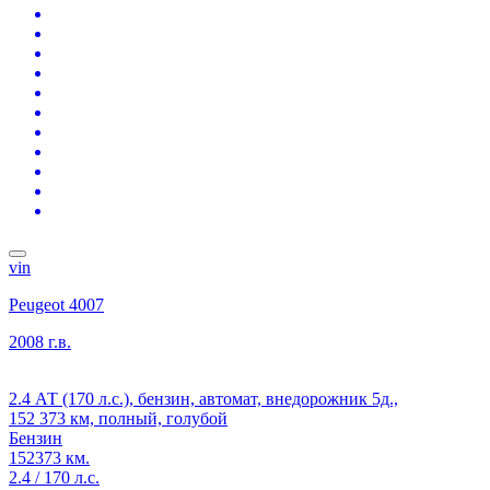
vin
Peugeot 4007
2008 г.в.
2.4 АТ (170 л.с.), бензин, автомат, внедорожник 5д.,
152 373 км, полный, голубой
Бензин
152373 км.
2.4 / 170 л.с.