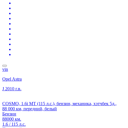
vin
Opel Astra
J
2010 г.в.
COSMO, 1.6i MT (115 л.с.), бензин, механика, хэтчбек 5д.,
88 000 км, передний, белый
Бензин
88000 км.
1.6 / 115 л.с.