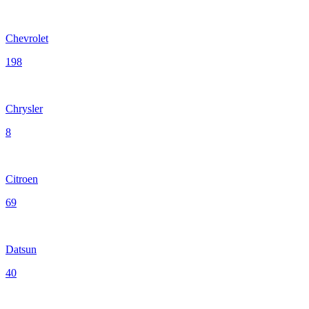
Chevrolet
198
Chrysler
8
Citroen
69
Datsun
40