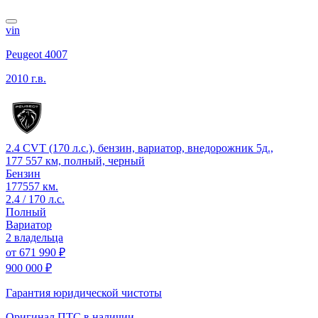
vin
Peugeot 4007
2010 г.в.
2.4 CVT (170 л.с.), бензин, вариатор, внедорожник 5д.,
177 557 км, полный, черный
Бензин
177557 км.
2.4 / 170 л.с.
Полный
Вариатор
2 владельца
от
671 990 ₽
900 000 ₽
Гарантия юридической чистоты
Оригинал ПТС
в наличии