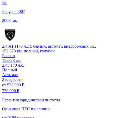
vin
Peugeot 4007
2008 г.в.
2.4 АТ (170 л.с.), бензин, автомат, внедорожник 5д.,
152 373 км, полный, голубой
Бензин
152373 км.
2.4 / 170 л.с.
Полный
Автомат
2 владельца
от
532 990 ₽
730 000 ₽
Гарантия юридической чистоты
Оригинал ПТС
в наличии
vin
VIN проверен