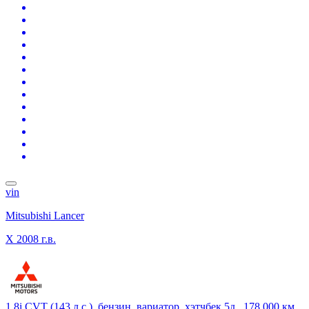
vin
Mitsubishi Lancer
X
2008 г.в.
1.8i CVT (143 л.с.), бензин, вариатор, хэтчбек 5д., 178 000 км,