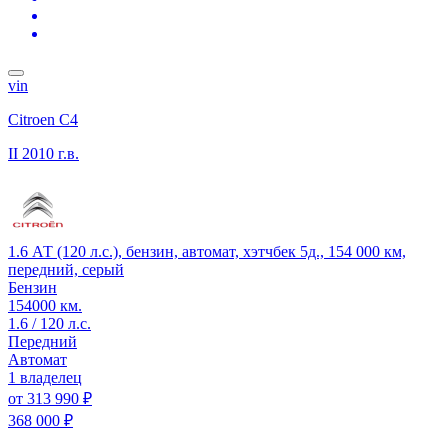
vin
Citroen C4
II
2010 г.в.
1.6 АТ (120 л.с.), бензин, автомат, хэтчбек 5д., 154 000 км,
передний, серый
Бензин
154000 км.
1.6 / 120 л.с.
Передний
Автомат
1 владелец
от
313 990 ₽
368 000 ₽