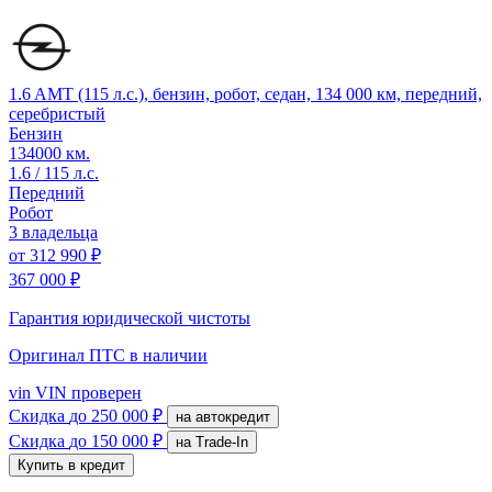
1.6 AMT (115 л.с.), бензин, робот, седан, 134 000 км, передний,
серебристый
Бензин
134000 км.
1.6 / 115 л.с.
Передний
Робот
3 владельца
от
312 990 ₽
367 000 ₽
Гарантия юридической чистоты
Оригинал ПТС
в наличии
vin
VIN проверен
Скидка
до 250 000 ₽
на автокредит
Скидка
до 150 000 ₽
на Trade-In
Купить в кредит