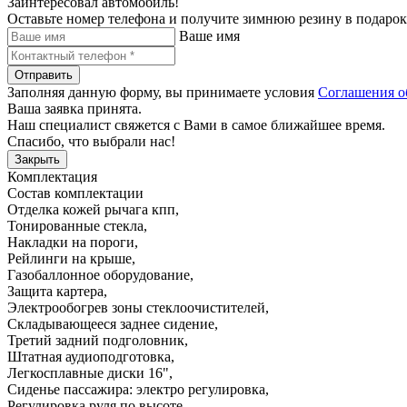
Заинтересовал автомобиль!
Оставьте номер телефона и получите зимнюю резину в подарок
Ваше имя
Отправить
Заполняя данную форму, вы принимаете условия
Соглашения о
Ваша заявка принята.
Наш специалист свяжется с Вами в самое ближайшее время.
Спасибо, что выбрали нас!
Закрыть
Комплектация
Состав комплектации
Отделка кожей рычага кпп
,
Тонированные стекла
,
Накладки на пороги
,
Рейлинги на крыше
,
Газобаллонное оборудование
,
Защита картера
,
Электрообогрев зоны стеклоочистителей
,
Складывающееся заднее сидение
,
Третий задний подголовник
,
Штатная аудиоподготовка
,
Легкосплавные диски 16"
,
Сиденье пассажира: электро регулировка
,
Регулировка руля по высоте
,