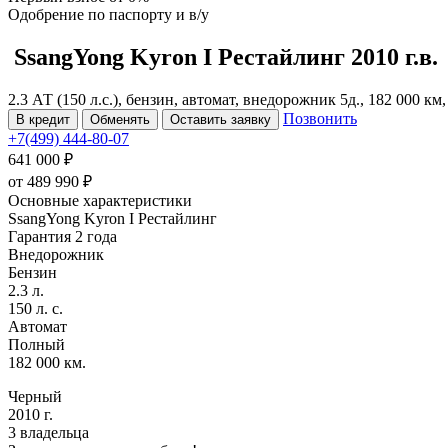
Одобрение
по паспорту и в/у
SsangYong Kyron
I Рестайлинг
2010 г.в.
2.3 АТ (150 л.с.), бензин, автомат, внедорожник 5д., 182 000 к
Позвонить
В кредит
Обменять
Оставить заявку
+7(499) 444-80-07
641 000 ₽
от
489 990
₽
Основные характеристики
SsangYong Kyron I Рестайлинг
Гарантия 2 года
Внедорожник
Бензин
2.3 л.
150 л. с.
Автомат
Полный
182 000 км.
Черный
2010 г.
3 владельца