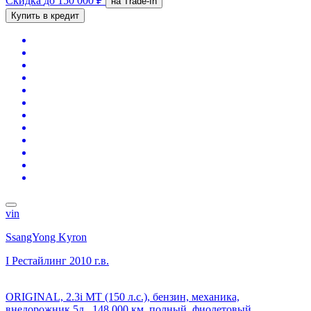
Скидка
до 150 000 ₽
на Trade-In
Купить в кредит
vin
SsangYong Kyron
I Рестайлинг
2010 г.в.
ORIGINAL, 2.3i MT (150 л.с.), бензин, механика,
внедорожник 5д., 148 000 км, полный, фиолетовый