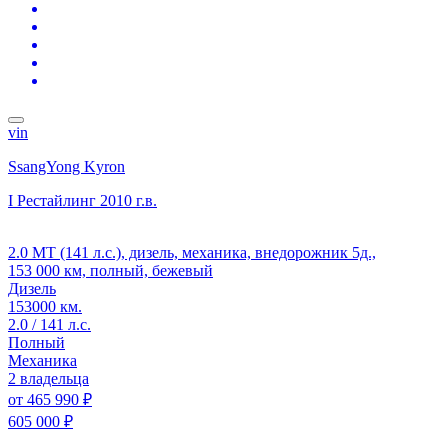
vin
SsangYong Kyron
I Рестайлинг
2010 г.в.
2.0 MT (141 л.с.), дизель, механика, внедорожник 5д.,
153 000 км, полный, бежевый
Дизель
153000 км.
2.0 / 141 л.с.
Полный
Механика
2 владельца
от
465 990 ₽
605 000 ₽