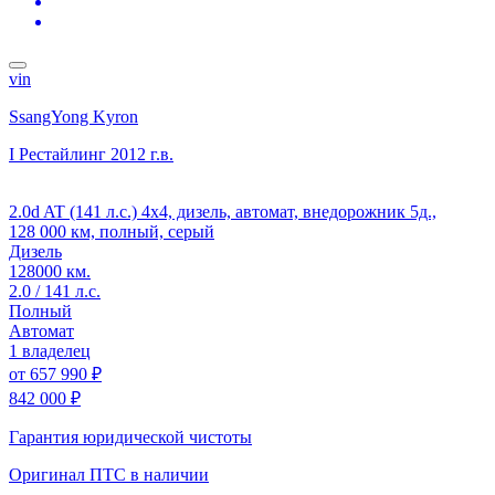
vin
SsangYong Kyron
I Рестайлинг
2012 г.в.
2.0d AT (141 л.с.) 4x4, дизель, автомат, внедорожник 5д.,
128 000 км, полный, серый
Дизель
128000 км.
2.0 / 141 л.с.
Полный
Автомат
1 владелец
от
657 990 ₽
842 000 ₽
Гарантия юридической чистоты
Оригинал ПТС
в наличии