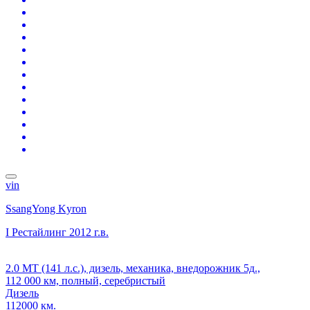
vin
SsangYong Kyron
I Рестайлинг
2012 г.в.
2.0 MT (141 л.с.), дизель, механика, внедорожник 5д.,
112 000 км, полный, серебристый
Дизель
112000 км.