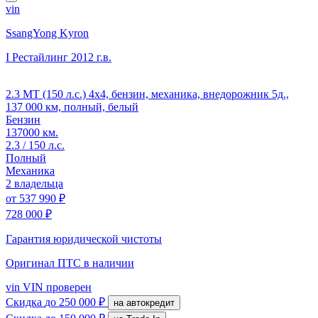
vin
SsangYong Kyron
I Рестайлинг
2012 г.в.
2.3 MT (150 л.с.) 4x4, бензин, механика, внедорожник 5д.,
137 000 км, полный, белый
Бензин
137000 км.
2.3 / 150 л.с.
Полный
Механика
2 владельца
от
537 990 ₽
728 000 ₽
Гарантия юридической чистоты
Оригинал ПТС
в наличии
vin
VIN проверен
Скидка
до 250 000 ₽
на автокредит