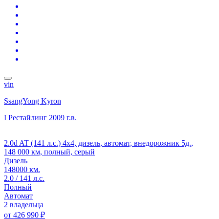
vin
SsangYong Kyron
I Рестайлинг
2009 г.в.
2.0d AT (141 л.с.) 4x4, дизель, автомат, внедорожник 5д.,
148 000 км, полный, серый
Дизель
148000 км.
2.0 / 141 л.с.
Полный
Автомат
2 владельца
от
426 990 ₽