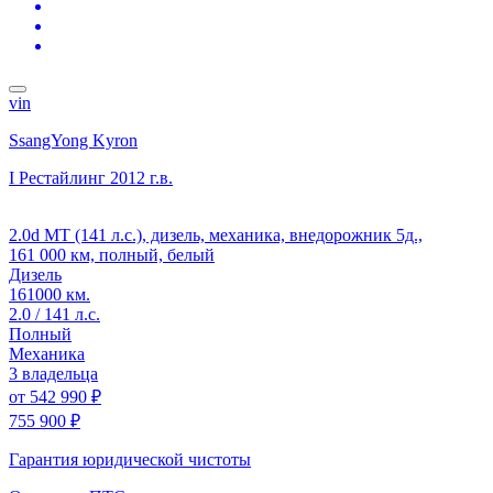
vin
SsangYong Kyron
I Рестайлинг
2012 г.в.
2.0d MT (141 л.с.), дизель, механика, внедорожник 5д.,
161 000 км, полный, белый
Дизель
161000 км.
2.0 / 141 л.с.
Полный
Механика
3 владельца
от
542 990 ₽
755 900 ₽
Гарантия юридической чистоты