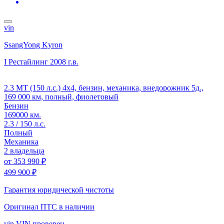
vin
SsangYong Kyron
I Рестайлинг
2008 г.в.
2.3 MT (150 л.с.) 4x4, бензин, механика, внедорожник 5д.,
169 000 км, полный, фиолетовый
Бензин
169000 км.
2.3 / 150 л.с.
Полный
Механика
2 владельца
от
353 990 ₽
499 900 ₽
Гарантия юридической чистоты
Оригинал ПТС
в наличии
vin
VIN проверен