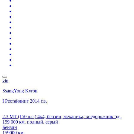
vin
SsangYong Kyron
I Рестайлинг
2014 г.в.
2.3 MT (150 л.с.) 4x4, бензин, механика, внедорожник 5д.,
159 000 км, полный, серый
Бензин
159000 км.