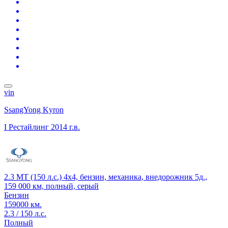
vin
SsangYong Kyron
I Рестайлинг
2014 г.в.
2.3 MT (150 л.с.) 4x4, бензин, механика, внедорожник 5д.,
159 000 км, полный, серый
Бензин
159000 км.
2.3 / 150 л.с.
Полный