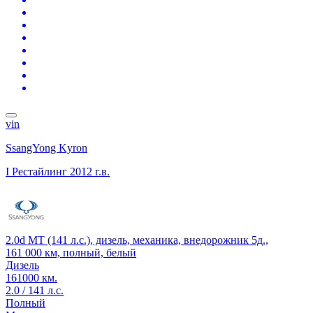
vin
SsangYong Kyron
I Рестайлинг
2012 г.в.
2.0d MT (141 л.с.), дизель, механика, внедорожник 5д.,
161 000 км, полный, белый
Дизель
161000 км.
2.0 / 141 л.с.
Полный