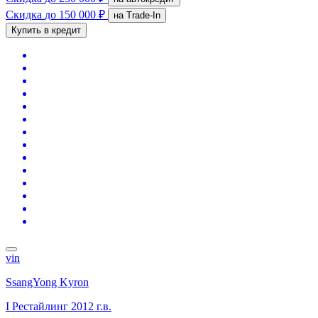
Скидка
до 150 000 ₽
на Trade-In
Купить в кредит
vin
SsangYong Kyron
I Рестайлинг
2012 г.в.