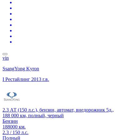
vin
SsangYong Kyron
I Рестайлинг
2013 г.в.
2.3 АТ (150 л.с.), бензин, автомат, внедорожник 5д.,
188 000 км, полный, черный
Бензин
188000 км.
2.3 / 150 л.с.
Полный