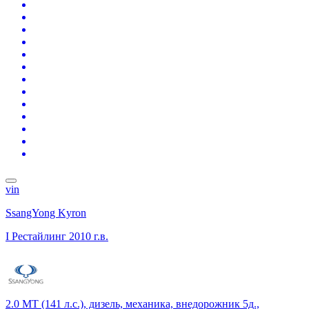
vin
SsangYong Kyron
I Рестайлинг
2010 г.в.
2.0 MT (141 л.с.), дизель, механика, внедорожник 5д.,