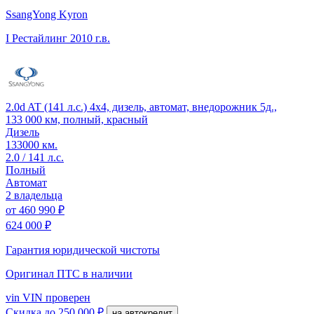
SsangYong Kyron
I Рестайлинг
2010 г.в.
2.0d AT (141 л.с.) 4x4, дизель, автомат, внедорожник 5д.,
133 000 км, полный, красный
Дизель
133000 км.
2.0 / 141 л.с.
Полный
Автомат
2 владельца
от
460 990 ₽
624 000 ₽
Гарантия юридической чистоты
Оригинал ПТС
в наличии
vin
VIN проверен
Скидка
до 250 000 ₽
на автокредит