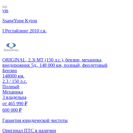
vin
SsangYong Kyron
I Рестайлинг
2010 г.в.
ORIGINAL, 2.3i MT (150 л.с.), бензин, механика,
внедорожник 5д., 148 000 км, полный, фиолетовый
Бензин
148000 км.
2.3 / 150 л.с.
Полный
Механика
3 владельца
от
465 990 ₽
600 000 ₽
Гарантия юридической чистоты
Оригинал ПТС
в наличии