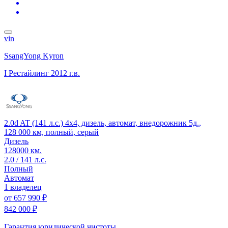
vin
SsangYong Kyron
I Рестайлинг
2012 г.в.
2.0d AT (141 л.с.) 4x4, дизель, автомат, внедорожник 5д.,
128 000 км, полный, серый
Дизель
128000 км.
2.0 / 141 л.с.
Полный
Автомат
1 владелец
от
657 990 ₽
842 000 ₽
Гарантия юридической чистоты