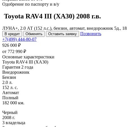
Одобрение
по паспорту и в/у
Toyota RAV4
III (XA30)
2008 г.в.
ЛУНА+, 2.0 АТ (152 л.с.), бензин, автомат, внедорожник 5д., 1
Позвонить
В кредит
Обменять
Оставить заявку
+7(499) 444-80-07
926 000 ₽
от
772 990
₽
Основные характеристики
Toyota RAV4 III (XA30)
Гарантия 2 года
Внедорожник
Бензин
2.0 л.
152 л. с.
Автомат
Полный
182 000 км.
Черный
2008 г.
3 владельца