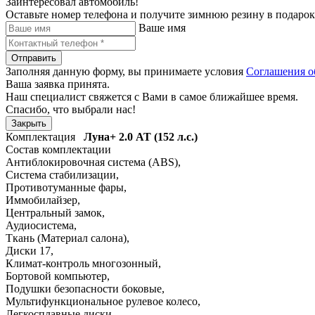
Заинтересовал автомобиль!
Оставьте номер телефона и получите зимнюю резину в подарок
Ваше имя
Отправить
Заполняя данную форму, вы принимаете условия
Соглашения о
Ваша заявка принята.
Наш специалист свяжется с Вами в самое ближайшее время.
Спасибо, что выбрали нас!
Закрыть
Комплектация
Луна+
2.0 АТ (152 л.с.)
Состав комплектации
Антиблокировочная система (ABS)
,
Система стабилизации
,
Противотуманные фары
,
Иммобилайзер
,
Центральный замок
,
Аудиосистема
,
Ткань (Материал салона)
,
Диски 17
,
Климат-контроль многозонный
,
Бортовой компьютер
,
Подушки безопасности боковые
,
Мультифункциональное рулевое колесо
,
Легкосплавные диски
,