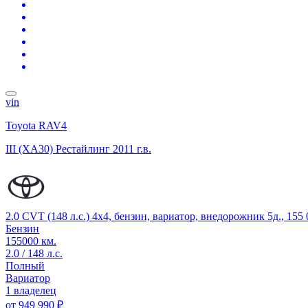
vin
Toyota RAV4
III (XA30) Рестайлинг
2011 г.в.
2.0 CVT (148 л.с.) 4x4, бензин, вариатор, внедорожник 5д., 15
Бензин
155000 км.
2.0 / 148 л.с.
Полный
Вариатор
1 владелец
от
949 990 ₽