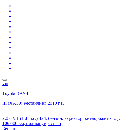
vin
Toyota RAV4
III (XA30) Рестайлинг
2010 г.в.
2.0 CVT (158 л.с.) 4x4, бензин, вариатор, внедорожник 5д.,
106 000 км, полный, красный
Бензин