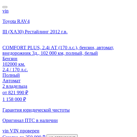
vin
Toyota RAV4
III (XA30) Рестайлинг
2012 г.в.
COMFORT PLUS, 2.4i АТ (170 л.с.), бензин, автомат,
внедорожник 3д., 102 000 км, полный, белый
Бензин
102000 км.
2.4 / 170 л.с.
Полный
Автомат
2 владельца
от
821 990 ₽
1 158 000 ₽
Гарантия юридической чистоты
Оригинал ПТС
в наличии
vin
VIN проверен