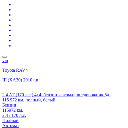
vin
Toyota RAV4
III (XA30)
2010 г.в.
2.4 AT (170 л.с.) 4x4, бензин, автомат, внедорожник 5д.,
115 972 км, полный, белый
Бензин
115972 км.
2.4 / 170 л.с.
Полный
Автомат