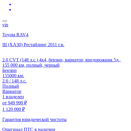
vin
Toyota RAV4
III (XA30) Рестайлинг
2011 г.в.
2.0 CVT (148 л.с.) 4x4, бензин, вариатор, внедорожник 5д.,
155 000 км, полный, черный
Бензин
155000 км.
2.0 / 148 л.с.
Полный
Вариатор
1 владелец
от
949 990 ₽
1 120 000 ₽
Гарантия юридической чистоты
Оригинал ПТС
в наличии