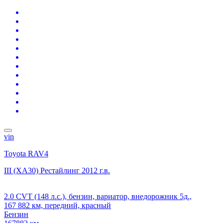
vin
Toyota RAV4
III (XA30) Рестайлинг
2012 г.в.
2.0 CVT (148 л.с.), бензин, вариатор, внедорожник 5д.,
167 882 км, передний, красный
Бензин