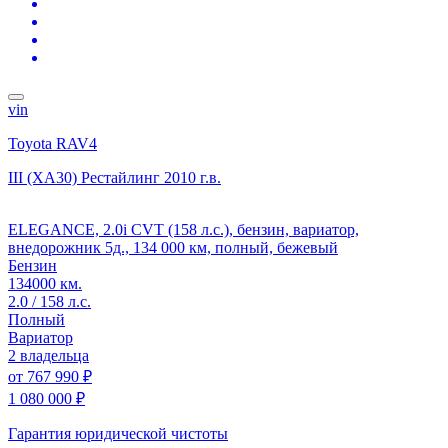
vin
Toyota RAV4
III (XA30) Рестайлинг
2010 г.в.
ELEGANCE, 2.0i CVT (158 л.с.), бензин, вариатор,
внедорожник 5д., 134 000 км, полный, бежевый
Бензин
134000 км.
2.0 / 158 л.с.
Полный
Вариатор
2 владельца
от
767 990 ₽
1 080 000 ₽
Гарантия юридической чистоты