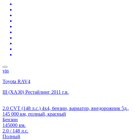
vin
Toyota RAV4
III (XA30) Рестайлинг
2011 г.в.
2.0 CVT (148 л.с.) 4x4, бензин, вариатор, внедорожник 5д.,
145 000 км, полный, красный
Бензин
145000 км.
2.0 / 148 л.с.
Полный